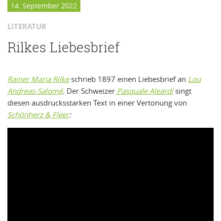
14. September 2022
LITERATUR
Rilkes Liebesbrief
Rainer Maria Rilke
schrieb 1897 einen Liebesbrief an
Lou
Andreas-Salomé
.
Der Schweizer
Pasquale Aleardi
singt
diesen ausdrucksstarken Text in einer Vertonung von
Schönherz & Fleer
: