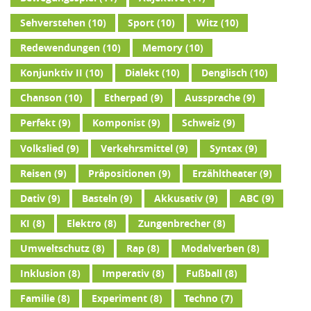
Sehverstehen
(10)
Sport
(10)
Witz
(10)
Redewendungen
(10)
Memory
(10)
Konjunktiv II
(10)
Dialekt
(10)
Denglisch
(10)
Chanson
(10)
Etherpad
(9)
Aussprache
(9)
Perfekt
(9)
Komponist
(9)
Schweiz
(9)
Volkslied
(9)
Verkehrsmittel
(9)
Syntax
(9)
Reisen
(9)
Präpositionen
(9)
Erzähltheater
(9)
Dativ
(9)
Basteln
(9)
Akkusativ
(9)
ABC
(9)
KI
(8)
Elektro
(8)
Zungenbrecher
(8)
Umweltschutz
(8)
Rap
(8)
Modalverben
(8)
Inklusion
(8)
Imperativ
(8)
Fußball
(8)
Familie
(8)
Experiment
(8)
Techno
(7)