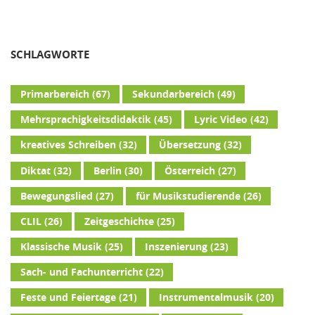
SCHLAGWORTE
Primarbereich
(67)
Sekundarbereich
(49)
Mehrsprachigkeitsdidaktik
(45)
Lyric Video
(42)
kreatives Schreiben
(32)
Übersetzung
(32)
Diktat
(32)
Berlin
(30)
Österreich
(27)
Bewegungslied
(27)
für Musikstudierende
(26)
CLIL
(26)
Zeitgeschichte
(25)
Klassische Musik
(25)
Inszenierung
(23)
Sach- und Fachunterricht
(22)
Feste und Feiertage
(21)
Instrumentalmusik
(20)