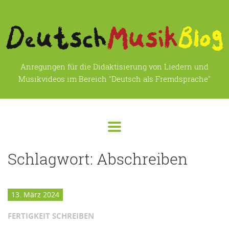
Anregungen für die Didaktisierung von Liedern und
Musikvideos im Bereich "Deutsch als Fremdsprache"
Schlagwort:
Abschreiben
13. März 2024
FERTIGKEIT SCHREIBEN