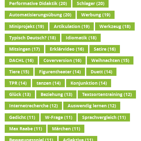
Performative Didaktik
(20)
Schlager
(20)
Automatisierungsübung
(20)
Werbung
(19)
Miniprojekt
(19)
Artikulation
(19)
Werkzeug
(18)
Typisch Deutsch?
(18)
Idiomatik
(18)
Mitsingen
(17)
Erklärvideo
(16)
Satire
(16)
DACHL
(16)
Coverversion
(16)
Weihnachten
(15)
Tiere
(15)
Figurentheater
(14)
Duett
(14)
TPR
(14)
tanzen
(14)
Konjunktion
(14)
Glück
(13)
Beziehung
(13)
Textsortentraining
(12)
Internetrecherche
(12)
Auswendig lernen
(12)
Gedicht
(11)
W-Frage
(11)
Sprachvergleich
(11)
Max Raabe
(11)
Märchen
(11)
Bewegungsspiel
(11)
Adjektive
(11)