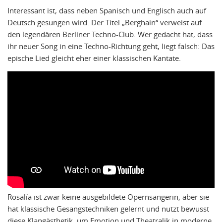
Interessant ist, dass neben Spanisch und Englisch auch auf
Deutsch gesungen wird. Der Titel „Berghain“ verweist auf
den legendären Berliner Techno-Club. Wer gedacht hat, dass
ihr neuer Song in eine Techno-Richtung geht, liegt falsch: Das
epische Lied gleicht eher einer klassischen Kantate.
Rosalía ist zwar keine ausgebildete Opernsängerin, aber sie
hat klassische Gesangstechniken gelernt und nutzt bewusst
diese Klangästhetik, um Emotion und Theatralik in moderne