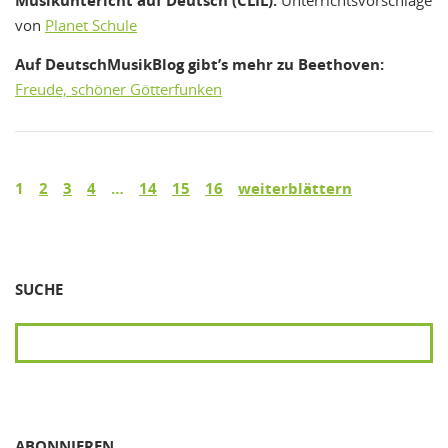
Musikuntericht auf Deutsch (CLIL):
Unterrichtsvorschläge
von
Planet Schule
Auf DeutschMusikBlog gibt’s mehr zu Beethoven:
Freude, schöner Götterfunken
1
2
3
4
…
14
15
16
weiterblättern
SUCHE
SUCHEN
ABONNIEREN