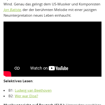
Wind. Genau das gelingt dem US-Musiker und Komponisten
Jon Batiste
, der der berühmten Melodie mit einer jazzigen
Neuinterpretation neues Leben einhaucht.
Selektives Lesen
:
B1:
Ludwig van Beethoven
B2:
Wer war Elise?