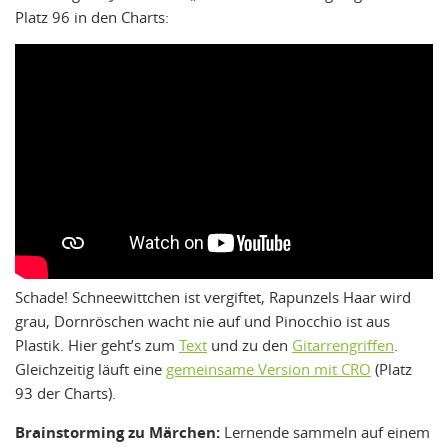
Platz 96 in den Charts:
Schade! Schneewittchen ist vergiftet, Rapunzels Haar wird
grau, Dornröschen wacht nie auf und Pinocchio ist aus
Plastik. Hier geht’s zum
Text
und zu den
Gitarrengriffen
.
Gleichzeitig läuft eine
gemeinsame Version mit CRO
(Platz
93 der Charts).
Brainstorming zu Märchen:
Lernende sammeln auf einem