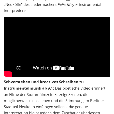
„Neukölln“ des Liedermachers
Felix Meyer
instrumental
interpretiert:
Sehverstehen und kreatives Schreiben zu
Instrumentalmusik ab A1:
Das poetische Video erinnert
an Filme der Stummfilmzeit. Es zeigt Szenen, die
möglicherweise das Leben und die Stimmung im Berliner
Stadtteil Neukölln einfangen sollen – die genaue
Interpretation bleibt jedoch dem Zuschauer überlassen.