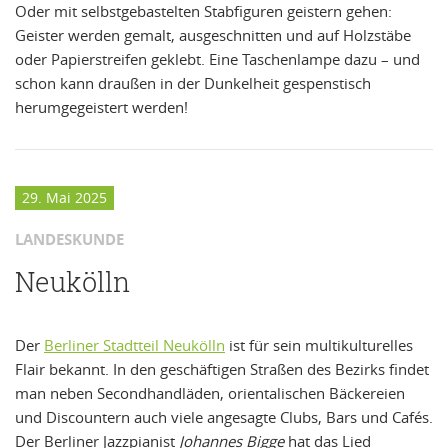
Oder mit selbstgebastelten Stabfiguren geistern gehen:
Geister werden gemalt, ausgeschnitten und auf Holzstäbe
oder Papierstreifen geklebt. Eine Taschenlampe dazu – und
schon kann draußen in der Dunkelheit gespenstisch
herumgegeistert werden!
29. Mai 2025
LANDESKUNDE
Neukölln
Der
Berliner Stadtteil Neukölln
ist für sein multikulturelles
Flair bekannt. In den geschäftigen Straßen des Bezirks findet
man neben Secondhandläden, orientalischen Bäckereien
und Discountern auch viele angesagte Clubs, Bars und Cafés.
Der Berliner Jazzpianist
Johannes Bigge
hat das Lied