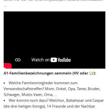
…
A1-Familienbezeichnungen sammeln (HV oder
LV
):
Welche Familienmitglieder kommen zum
Verwandtschaftstreffen? Mom, Onkel, Opa, Tante, Bruder,
Schwager, Muttis Vater, Oma, …
Wer kommt noch dazu? Melchior, Baltahasar und Caspar
(die drei heiligen Könige), 14 Freunde und der Nachbar.