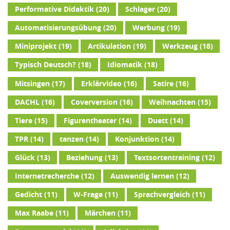
Performative Didaktik
(20)
Schlager
(20)
Automatisierungsübung
(20)
Werbung
(19)
Miniprojekt
(19)
Artikulation
(19)
Werkzeug
(18)
Typisch Deutsch?
(18)
Idiomatik
(18)
Mitsingen
(17)
Erklärvideo
(16)
Satire
(16)
DACHL
(16)
Coverversion
(16)
Weihnachten
(15)
Tiere
(15)
Figurentheater
(14)
Duett
(14)
TPR
(14)
tanzen
(14)
Konjunktion
(14)
Glück
(13)
Beziehung
(13)
Textsortentraining
(12)
Internetrecherche
(12)
Auswendig lernen
(12)
Gedicht
(11)
W-Frage
(11)
Sprachvergleich
(11)
Max Raabe
(11)
Märchen
(11)