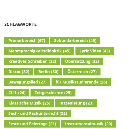
SCHLAGWORTE
Primarbereich
(67)
Sekundarbereich
(49)
Mehrsprachigkeitsdidaktik
(45)
Lyric Video
(42)
kreatives Schreiben
(32)
Übersetzung
(32)
Diktat
(32)
Berlin
(30)
Österreich
(27)
Bewegungslied
(27)
für Musikstudierende
(26)
CLIL
(26)
Zeitgeschichte
(25)
Klassische Musik
(25)
Inszenierung
(23)
Sach- und Fachunterricht
(22)
Feste und Feiertage
(21)
Instrumentalmusik
(20)