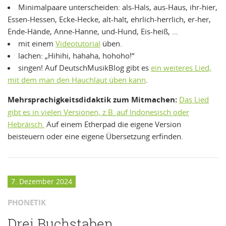
Minimalpaare unterscheiden: als-Hals, aus-Haus, ihr-hier,
Essen-Hessen, Ecke-Hecke, alt-halt, ehrlich-herrlich, er-her,
Ende-Hände, Anne-Hanne, und-Hund, Eis-heiß, …
mit einem
Videotutorial
üben.
lachen: „Hihihi, hahaha, hohoho!“
singen! Auf DeutschMusikBlog gibt es
ein weiteres Lied,
mit dem man den Hauchlaut üben kann
.
Mehrsprachigkeitsdidaktik zum Mitmachen:
Das Lied
gibt es in vielen Versionen, z.B. auf Indonesisch oder
Hebräisch.
Auf einem Etherpad die eigene Version
beisteuern oder eine eigene Übersetzung erfinden.
7. Dezember 2024
PHONETIK
Drei Buchstaben