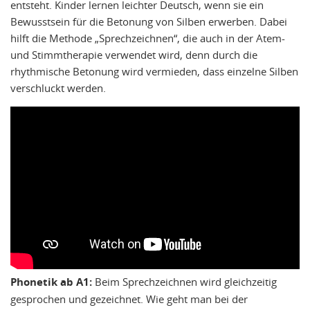
entsteht. Kinder lernen leichter Deutsch, wenn sie ein
Bewusstsein für die Betonung von Silben erwerben. Dabei
hilft die Methode „Sprechzeichnen“, die auch in der Atem-
und Stimmtherapie verwendet wird, denn durch die
rhythmische Betonung wird vermieden, dass einzelne Silben
verschluckt werden.
Phonetik ab A1:
Beim Sprechzeichnen wird gleichzeitig
gesprochen und gezeichnet. Wie geht man bei der