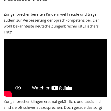
Zungenbrecher bereiten Kindern viel Freude und tragen
zudem zur Verbesserung der Sprachkompetenz bei. Der
wohl bekannteste deutsche Zungenbrecher ist „Fischers
Fritz“.
Zungenbrecher klingen erstmal gefährlich, und tatsächlich
sind sie oft schwer auszusprechen. Doch gerade das sorgt