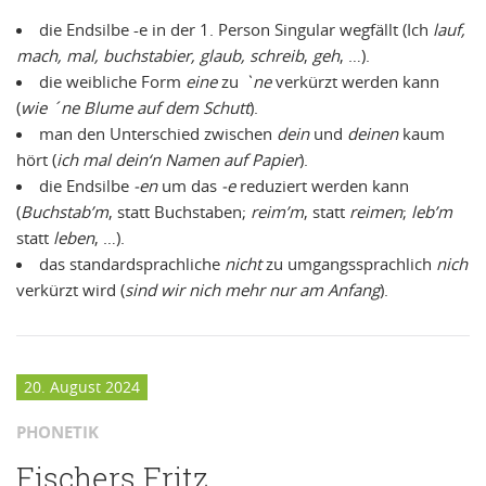
die Endsilbe -e in der 1. Person Singular wegfällt (Ich
lauf,
mach, mal, buchstabier, glaub, schreib
,
geh
, …).
die weibliche Form
eine
zu
`ne
verkürzt werden kann
(
wie ´ne Blume auf dem Schutt
).
man den Unterschied zwischen
dein
und
deinen
kaum
hört (
ich mal dein‘n Namen auf Papier
).
die Endsilbe
-en
um das
-e
reduziert werden kann
(
Buchstab’m
, statt Buchstaben;
reim’m
, statt
reimen
;
leb’m
statt
leben
, …).
das standardsprachliche
nicht
zu umgangssprachlich
nich
verkürzt wird (
sind wir nich mehr nur am Anfang
).
20. August 2024
PHONETIK
Fischers Fritz