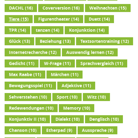
DACHL
(16)
Coverversion
(16)
Weihnachten
(15)
Tiere
(15)
Figurentheater
(14)
Duett
(14)
TPR
(14)
tanzen
(14)
Konjunktion
(14)
Glück
(13)
Beziehung
(13)
Textsortentraining
(12)
Internetrecherche
(12)
Auswendig lernen
(12)
Gedicht
(11)
W-Frage
(11)
Sprachvergleich
(11)
Max Raabe
(11)
Märchen
(11)
Bewegungsspiel
(11)
Adjektive
(11)
Sehverstehen
(10)
Sport
(10)
Witz
(10)
Redewendungen
(10)
Memory
(10)
Konjunktiv II
(10)
Dialekt
(10)
Denglisch
(10)
Chanson
(10)
Etherpad
(9)
Aussprache
(9)