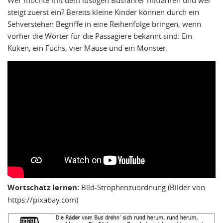
steigt zuerst ein? Bereits kleine Kinder können durch ein
Sehverstehen Begriffe in eine Reihenfolge bringen, wenn
vorher die Wörter für die Passagiere bekannt sind: Ein
Küken, ein Fuchs, vier Mäuse und ein Monster.
Wortschatz lernen:
Bild-Strophenzuordnung (Bilder von
https://pixabay.com)