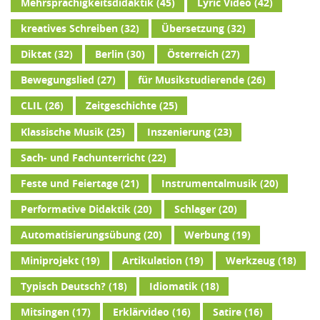
Mehrsprachigkeitsdidaktik
(45)
Lyric Video
(42)
kreatives Schreiben
(32)
Übersetzung
(32)
Diktat
(32)
Berlin
(30)
Österreich
(27)
Bewegungslied
(27)
für Musikstudierende
(26)
CLIL
(26)
Zeitgeschichte
(25)
Klassische Musik
(25)
Inszenierung
(23)
Sach- und Fachunterricht
(22)
Feste und Feiertage
(21)
Instrumentalmusik
(20)
Performative Didaktik
(20)
Schlager
(20)
Automatisierungsübung
(20)
Werbung
(19)
Miniprojekt
(19)
Artikulation
(19)
Werkzeug
(18)
Typisch Deutsch?
(18)
Idiomatik
(18)
Mitsingen
(17)
Erklärvideo
(16)
Satire
(16)