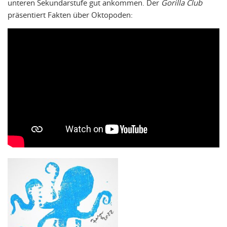
unteren Sekundarstufe gut ankommen. Der
Gorilla Club
präsentiert Fakten über Oktopoden: