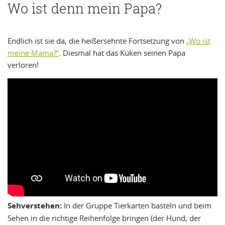
Wo ist denn mein Papa?
Endlich ist sie da, die heißersehnte Fortsetzung von
„Wo ist
meine Mama?“
. Diesmal hat das Küken seinen Papa
verloren!
Sehverstehen:
In der Gruppe Tierkarten basteln und beim
Sehen in die richtige Reihenfolge bringen (der Hund, der