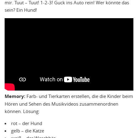
mir. Tuut – Tuut! 1-2-3! Guck ins Auto rein! Wer könnte das
sein? Ein Hund!
Memory:
Farb- und Tierkarten erstellen, die die Kinder beim
Hören und Sehen des Musikvideos zusammenordnen
können. Lösung:
rot – der Hund
gelb – die Katze
weiß – der Waschbär