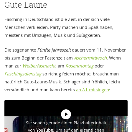
Gute Laune
Fasching in Deutschland ist die Zeit, in der sich viele
Menschen verkleiden, Party machen und Spaß haben,
meistens mit Umzügen, Musik und Süßigkeiten.
Die sogenannte
Fünfte Jahreszeit
dauert vom 11. November
bis zum Beginn der Fastenzeit am
Aschermittwoch
. Wenn
man zur
Weiberfastnacht
, am
Rosenmontag
oder
Faschingsdienstag
so richtig feiern möchte, braucht man
natürlich Gute-Laune-Musik. Schlager sind fröhlich, leicht
verständlich und man kann bereits
ab A1 mitsingen
:
Sie sehen gerade einen Platzhalterinhalt
von
YouTube
. Um auf den eigentlichen