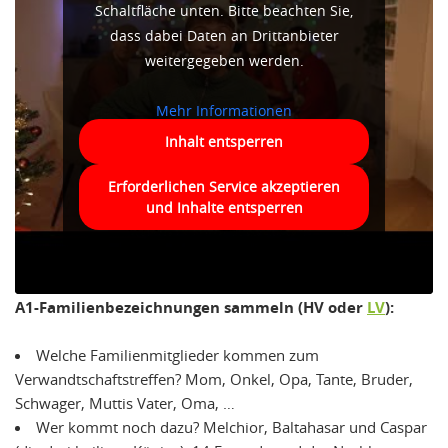
Schaltfläche unten. Bitte beachten Sie,
dass dabei Daten an Drittanbieter
weitergegeben werden.
Mehr Informationen
Inhalt entsperren
Erforderlichen Service akzeptieren
und Inhalte entsperren
A1-Familienbezeichnungen sammeln (HV oder
LV
):
Welche Familienmitglieder kommen zum
Verwandtschaftstreffen? Mom, Onkel, Opa, Tante, Bruder,
Schwager, Muttis Vater, Oma, …
Wer kommt noch dazu? Melchior, Baltahasar und Caspar