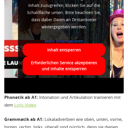
Inhalt zuzugreifen, klicken Sie auf die
Schaltfläche unten. Bitte beachten Sie,
dass dabei Daten an Drittanbieter
weitergegeben werden.
Mehr Informationen
Inhalt entsperren
Erforderlichen Service akzeptieren
und Inhalte entsperren
Phonetik ab A1:
Intonation und Artikulation trainieren mit
dem
Lyric-Video
Grammatik ab A1:
Lokaladverbien wie oben, unten, vorne,
hinten, rechts, links, überall sind nützlich, denn sie dienen