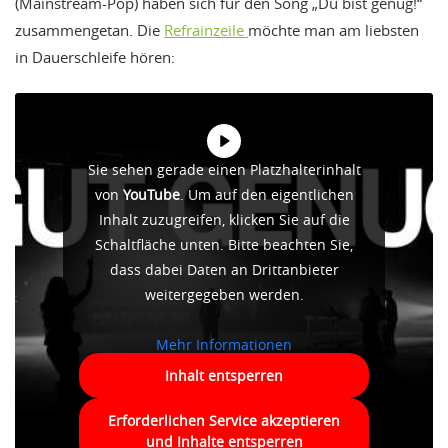
(Mainstream-Pop) haben sich für den Song „Du bist genug!“
zusammengetan. Die
Refrainzeile
möchte man am liebsten
in Dauerschleife hören:
Sie sehen gerade einen Platzhalterinhalt
von
YouTube
. Um auf den eigentlichen
Inhalt zuzugreifen, klicken Sie auf die
Schaltfläche unten. Bitte beachten Sie,
dass dabei Daten an Drittanbieter
weitergegeben werden.
Mehr Informationen
Inhalt entsperren
Erforderlichen Service akzeptieren
und Inhalte entsperren