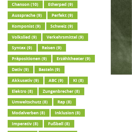
Chanson
(10)
Etherpad
(9)
Aussprache
(9)
Perfekt
(9)
Komponist
(9)
Schweiz
(9)
Volkslied
(9)
Verkehrsmittel
(9)
Syntax
(9)
Reisen
(9)
Präpositionen
(9)
Erzähltheater
(9)
Dativ
(9)
Basteln
(9)
Akkusativ
(9)
ABC
(9)
KI
(8)
Elektro
(8)
Zungenbrecher
(8)
Umweltschutz
(8)
Rap
(8)
Modalverben
(8)
Inklusion
(8)
Imperativ
(8)
Fußball
(8)