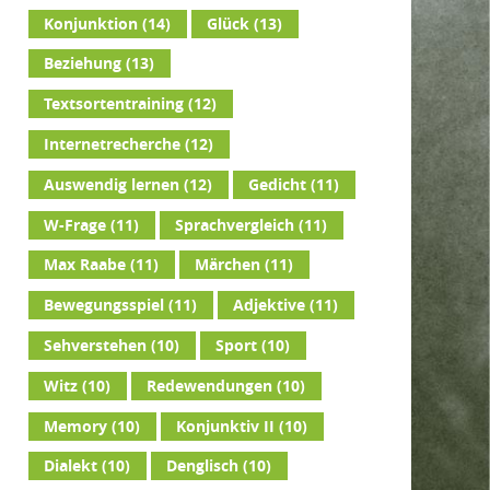
Konjunktion
(14)
Glück
(13)
Beziehung
(13)
Textsortentraining
(12)
Internetrecherche
(12)
Auswendig lernen
(12)
Gedicht
(11)
W-Frage
(11)
Sprachvergleich
(11)
Max Raabe
(11)
Märchen
(11)
Bewegungsspiel
(11)
Adjektive
(11)
Sehverstehen
(10)
Sport
(10)
Witz
(10)
Redewendungen
(10)
Memory
(10)
Konjunktiv II
(10)
Dialekt
(10)
Denglisch
(10)