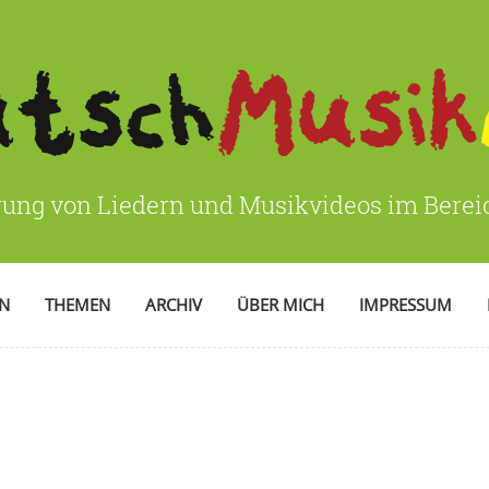
rung von Liedern und Musikvideos im Bere
EN
THEMEN
ARCHIV
ÜBER MICH
IMPRESSUM