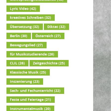
Lyric Video
(42)
kreatives Schreiben
(32)
Übersetzung
(32)
Diktat
(32)
Berlin
(30)
Österreich
(27)
Bewegungslied
(27)
für Musikstudierende
(26)
CLIL
(26)
Zeitgeschichte
(25)
Klassische Musik
(25)
Inszenierung
(23)
Sach- und Fachunterricht
(22)
Feste und Feiertage
(21)
Instrumentalmusik
(20)