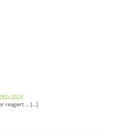
28th, 2024
r reagiert … […]