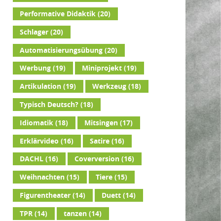
Performative Didaktik
(20)
Schlager
(20)
Automatisierungsübung
(20)
Werbung
(19)
Miniprojekt
(19)
Artikulation
(19)
Werkzeug
(18)
Typisch Deutsch?
(18)
Idiomatik
(18)
Mitsingen
(17)
Erklärvideo
(16)
Satire
(16)
DACHL
(16)
Coverversion
(16)
Weihnachten
(15)
Tiere
(15)
Figurentheater
(14)
Duett
(14)
TPR
(14)
tanzen
(14)