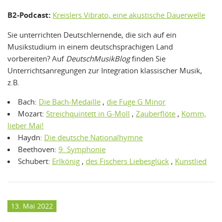
B2-Podcast:
Kreislers Vibrato, eine akustische Dauerwelle
Sie unterrichten Deutschlernende, die sich auf ein
Musikstudium in einem deutschsprachigen Land
vorbereiten? Auf
DeutschMusikBlog
finden Sie
Unterrichtsanregungen zur Integration klassischer Musik,
z.B.
Bach:
Die Bach-Medaille
,
die Fuge G Minor
Mozart:
Streichquintett in G-Moll
,
Zauberflöte
,
Komm,
lieber Mai!
Haydn:
Die deutsche Nationalhymne
Beethoven:
9. Symphonie
Schubert:
Erlkönig
,
des Fischers Liebesglück
,
Kunstlied
13. Mai 2022