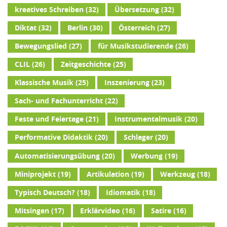
kreatives Schreiben
(32)
Übersetzung
(32)
Diktat
(32)
Berlin
(30)
Österreich
(27)
Bewegungslied
(27)
für Musikstudierende
(26)
CLIL
(26)
Zeitgeschichte
(25)
Klassische Musik
(25)
Inszenierung
(23)
Sach- und Fachunterricht
(22)
Feste und Feiertage
(21)
Instrumentalmusik
(20)
Performative Didaktik
(20)
Schlager
(20)
Automatisierungsübung
(20)
Werbung
(19)
Miniprojekt
(19)
Artikulation
(19)
Werkzeug
(18)
Typisch Deutsch?
(18)
Idiomatik
(18)
Mitsingen
(17)
Erklärvideo
(16)
Satire
(16)