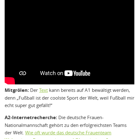
Mitgrölen:
Der
Text
kann bereits auf A1 bewältigt werden,
denn „Fußball ist der coolste Sport der Welt, weil Fußball mir
echt super gut gefällt!“
A2-Internetrecherche:
Die deutsche Frauen-
Nationalmannschaft gehört zu den erfolgreichsten Teams
der Welt.
Wie oft wurde das deutsche Frauenteam