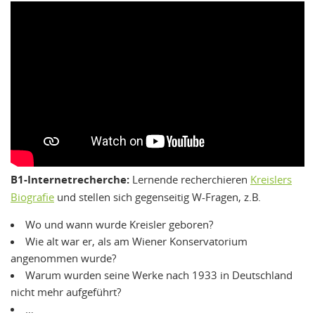
B1-Internetrecherche:
Lernende recherchieren
Kreislers
Biografie
und stellen sich gegenseitig W-Fragen, z.B.
Wo und wann wurde Kreisler geboren?
Wie alt war er, als am Wiener Konservatorium
angenommen wurde?
Warum wurden seine Werke nach 1933 in Deutschland
nicht mehr aufgeführt?
…