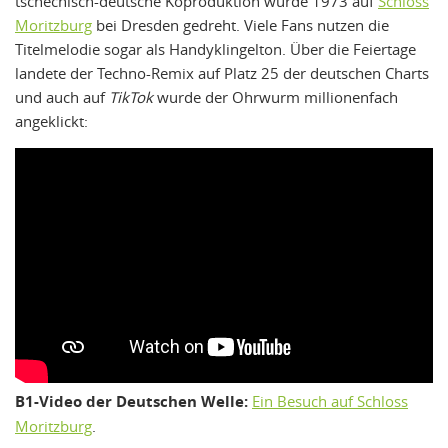
tschechisch-deutsche Koproduktion wurde 1973 auf
Schloss
Moritzburg
bei Dresden gedreht. Viele Fans nutzen die
Titelmelodie sogar als Handyklingelton. Über die Feiertage
landete der Techno-Remix auf Platz 25 der deutschen Charts
und auch auf
TikTok
wurde der Ohrwurm millionenfach
angeklickt:
B1-Video der Deutschen Welle:
Ein Besuch auf Schloss
Moritzburg
.