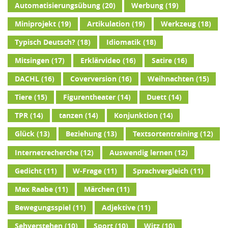
Automatisierungsübung
(20)
Werbung
(19)
Miniprojekt
(19)
Artikulation
(19)
Werkzeug
(18)
Typisch Deutsch?
(18)
Idiomatik
(18)
Mitsingen
(17)
Erklärvideo
(16)
Satire
(16)
DACHL
(16)
Coverversion
(16)
Weihnachten
(15)
Tiere
(15)
Figurentheater
(14)
Duett
(14)
TPR
(14)
tanzen
(14)
Konjunktion
(14)
Glück
(13)
Beziehung
(13)
Textsortentraining
(12)
Internetrecherche
(12)
Auswendig lernen
(12)
Gedicht
(11)
W-Frage
(11)
Sprachvergleich
(11)
Max Raabe
(11)
Märchen
(11)
Bewegungsspiel
(11)
Adjektive
(11)
Sehverstehen
(10)
Sport
(10)
Witz
(10)