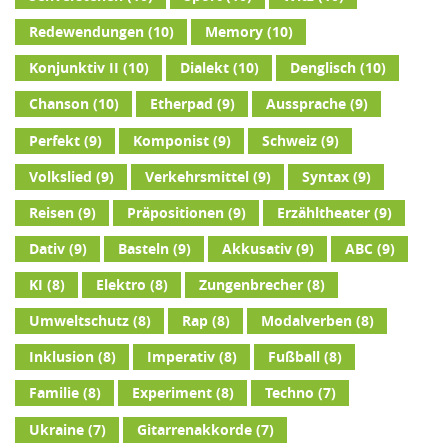
Redewendungen
(10)
Memory
(10)
Konjunktiv II
(10)
Dialekt
(10)
Denglisch
(10)
Chanson
(10)
Etherpad
(9)
Aussprache
(9)
Perfekt
(9)
Komponist
(9)
Schweiz
(9)
Volkslied
(9)
Verkehrsmittel
(9)
Syntax
(9)
Reisen
(9)
Präpositionen
(9)
Erzähltheater
(9)
Dativ
(9)
Basteln
(9)
Akkusativ
(9)
ABC
(9)
KI
(8)
Elektro
(8)
Zungenbrecher
(8)
Umweltschutz
(8)
Rap
(8)
Modalverben
(8)
Inklusion
(8)
Imperativ
(8)
Fußball
(8)
Familie
(8)
Experiment
(8)
Techno
(7)
Ukraine
(7)
Gitarrenakkorde
(7)