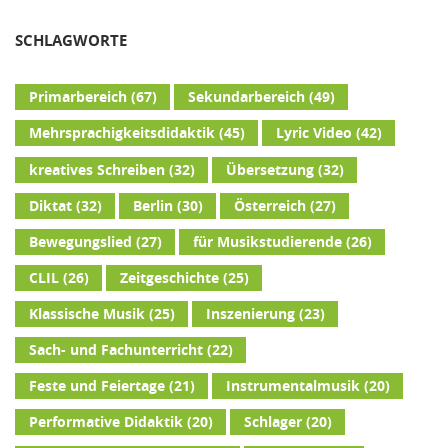
SCHLAGWORTE
Primarbereich
(67)
Sekundarbereich
(49)
Mehrsprachigkeitsdidaktik
(45)
Lyric Video
(42)
kreatives Schreiben
(32)
Übersetzung
(32)
Diktat
(32)
Berlin
(30)
Österreich
(27)
Bewegungslied
(27)
für Musikstudierende
(26)
CLIL
(26)
Zeitgeschichte
(25)
Klassische Musik
(25)
Inszenierung
(23)
Sach- und Fachunterricht
(22)
Feste und Feiertage
(21)
Instrumentalmusik
(20)
Performative Didaktik
(20)
Schlager
(20)