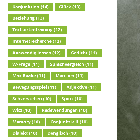
Konjunktion
(14)
Glück
(13)
Beziehung
(13)
Textsortentraining
(12)
Internetrecherche
(12)
Auswendig lernen
(12)
Gedicht
(11)
W-Frage
(11)
Sprachvergleich
(11)
Max Raabe
(11)
Märchen
(11)
Bewegungsspiel
(11)
Adjektive
(11)
Sehverstehen
(10)
Sport
(10)
Witz
(10)
Redewendungen
(10)
Memory
(10)
Konjunktiv II
(10)
Dialekt
(10)
Denglisch
(10)