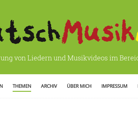
rung von Liedern und Musikvideos im Bere
EN
THEMEN
ARCHIV
ÜBER MICH
IMPRESSUM