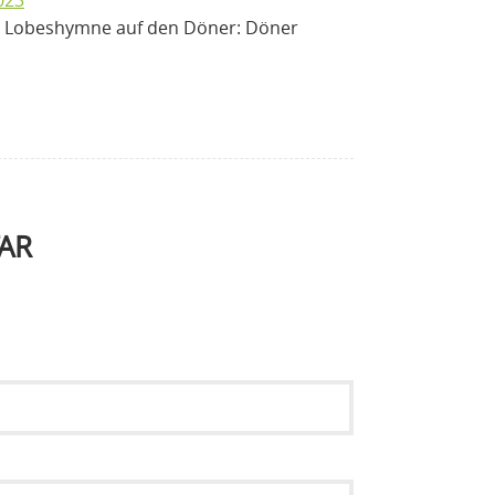
023
re Lobeshymne auf den Döner: Döner
AR