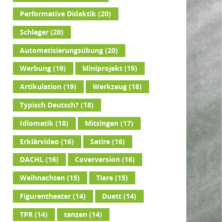
Performative Didaktik
(20)
Schlager
(20)
Automatisierungsübung
(20)
Werbung
(19)
Miniprojekt
(19)
Artikulation
(19)
Werkzeug
(18)
Typisch Deutsch?
(18)
Idiomatik
(18)
Mitsingen
(17)
Erklärvideo
(16)
Satire
(16)
DACHL
(16)
Coverversion
(16)
Weihnachten
(15)
Tiere
(15)
Figurentheater
(14)
Duett
(14)
TPR
(14)
tanzen
(14)