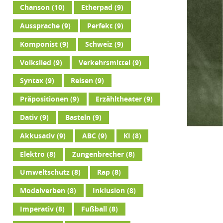
Chanson
(10)
Etherpad
(9)
Aussprache
(9)
Perfekt
(9)
Komponist
(9)
Schweiz
(9)
Volkslied
(9)
Verkehrsmittel
(9)
Syntax
(9)
Reisen
(9)
Präpositionen
(9)
Erzähltheater
(9)
Dativ
(9)
Basteln
(9)
Akkusativ
(9)
ABC
(9)
KI
(8)
Elektro
(8)
Zungenbrecher
(8)
Umweltschutz
(8)
Rap
(8)
Modalverben
(8)
Inklusion
(8)
Imperativ
(8)
Fußball
(8)