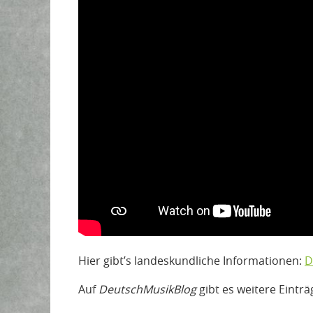
Hier gibt’s landeskundliche Informationen:
D
Auf
DeutschMusikBlog
gibt es weitere Einträ