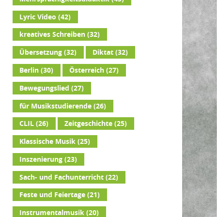
Lyric Video
(42)
kreatives Schreiben
(32)
Übersetzung
(32)
Diktat
(32)
Berlin
(30)
Österreich
(27)
Bewegungslied
(27)
für Musikstudierende
(26)
CLIL
(26)
Zeitgeschichte
(25)
Klassische Musik
(25)
Inszenierung
(23)
Sach- und Fachunterricht
(22)
Feste und Feiertage
(21)
Instrumentalmusik
(20)