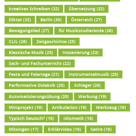
kreatives Schreiben
(32)
Übersetzung
(32)
Diktat
(32)
Berlin
(30)
Österreich
(27)
Bewegungslied
(27)
für Musikstudierende
(26)
CLIL
(26)
Zeitgeschichte
(25)
Klassische Musik
(25)
Inszenierung
(23)
Sach- und Fachunterricht
(22)
Feste und Feiertage
(21)
Instrumentalmusik
(20)
Performative Didaktik
(20)
Schlager
(20)
Automatisierungsübung
(20)
Werbung
(19)
Miniprojekt
(19)
Artikulation
(19)
Werkzeug
(18)
Typisch Deutsch?
(18)
Idiomatik
(18)
Mitsingen
(17)
Erklärvideo
(16)
Satire
(16)