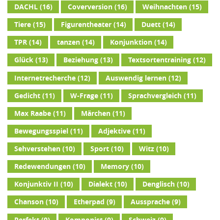
DACHL
(16)
Coverversion
(16)
Weihnachten
(15)
Tiere
(15)
Figurentheater
(14)
Duett
(14)
TPR
(14)
tanzen
(14)
Konjunktion
(14)
Glück
(13)
Beziehung
(13)
Textsortentraining
(12)
Internetrecherche
(12)
Auswendig lernen
(12)
Gedicht
(11)
W-Frage
(11)
Sprachvergleich
(11)
Max Raabe
(11)
Märchen
(11)
Bewegungsspiel
(11)
Adjektive
(11)
Sehverstehen
(10)
Sport
(10)
Witz
(10)
Redewendungen
(10)
Memory
(10)
Konjunktiv II
(10)
Dialekt
(10)
Denglisch
(10)
Chanson
(10)
Etherpad
(9)
Aussprache
(9)
Perfekt
(9)
Komponist
(9)
Schweiz
(9)