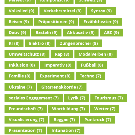
Volkslied
(9)
Verkehrsmittel
(9)
Syntax
(9)
Reisen
(9)
Präpositionen
(9)
Erzähltheater
(9)
Dativ
(9)
Basteln
(9)
Akkusativ
(9)
ABC
(9)
KI
(8)
Elektro
(8)
Zungenbrecher
(8)
Umweltschutz
(8)
Rap
(8)
Modalverben
(8)
Inklusion
(8)
Imperativ
(8)
Fußball
(8)
Familie
(8)
Experiment
(8)
Techno
(7)
Ukraine
(7)
Gitarrenakkorde
(7)
soziales Engagement
(7)
Lyrik
(7)
Tourismus
(7)
Freundschaft
(7)
Wortbildung
(7)
Wetter
(7)
Visualisierung
(7)
Reggae
(7)
Punkrock
(7)
Präsentation
(7)
Intonation
(7)