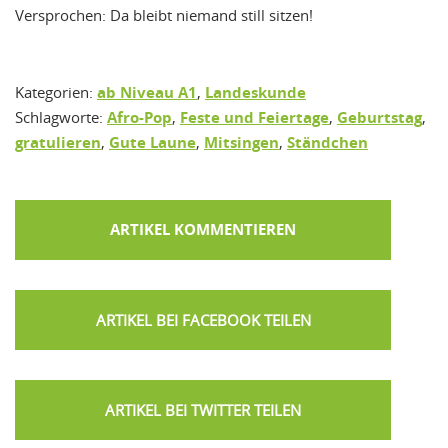
Versprochen: Da bleibt niemand still sitzen!
Kategorien:
ab Niveau A1
,
Landeskunde
Schlagworte:
Afro-Pop
,
Feste und Feiertage
,
Geburtstag
,
gratulieren
,
Gute Laune
,
Mitsingen
,
Ständchen
ARTIKEL KOMMENTIEREN