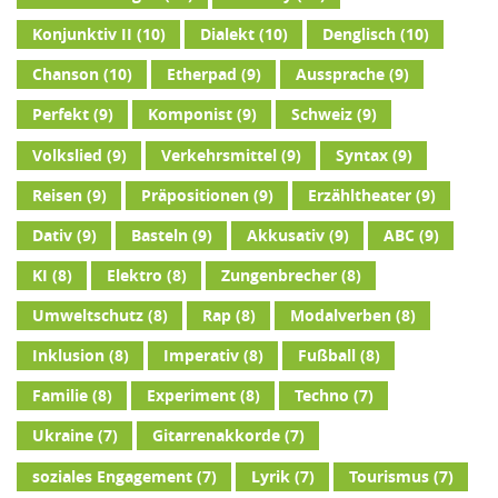
Konjunktiv II
(10)
Dialekt
(10)
Denglisch
(10)
Chanson
(10)
Etherpad
(9)
Aussprache
(9)
Perfekt
(9)
Komponist
(9)
Schweiz
(9)
Volkslied
(9)
Verkehrsmittel
(9)
Syntax
(9)
Reisen
(9)
Präpositionen
(9)
Erzähltheater
(9)
Dativ
(9)
Basteln
(9)
Akkusativ
(9)
ABC
(9)
KI
(8)
Elektro
(8)
Zungenbrecher
(8)
Umweltschutz
(8)
Rap
(8)
Modalverben
(8)
Inklusion
(8)
Imperativ
(8)
Fußball
(8)
Familie
(8)
Experiment
(8)
Techno
(7)
Ukraine
(7)
Gitarrenakkorde
(7)
soziales Engagement
(7)
Lyrik
(7)
Tourismus
(7)