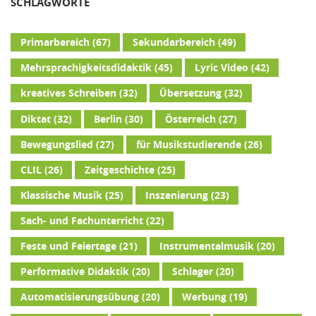
SCHLAGWORTE
Primarbereich
(67)
Sekundarbereich
(49)
Mehrsprachigkeitsdidaktik
(45)
Lyric Video
(42)
kreatives Schreiben
(32)
Übersetzung
(32)
Diktat
(32)
Berlin
(30)
Österreich
(27)
Bewegungslied
(27)
für Musikstudierende
(26)
CLIL
(26)
Zeitgeschichte
(25)
Klassische Musik
(25)
Inszenierung
(23)
Sach- und Fachunterricht
(22)
Feste und Feiertage
(21)
Instrumentalmusik
(20)
Performative Didaktik
(20)
Schlager
(20)
Automatisierungsübung
(20)
Werbung
(19)