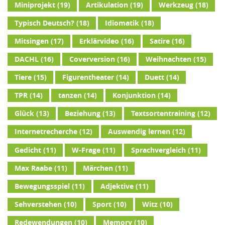
Miniprojekt
(19)
Artikulation
(19)
Werkzeug
(18)
Typisch Deutsch?
(18)
Idiomatik
(18)
Mitsingen
(17)
Erklärvideo
(16)
Satire
(16)
DACHL
(16)
Coverversion
(16)
Weihnachten
(15)
Tiere
(15)
Figurentheater
(14)
Duett
(14)
TPR
(14)
tanzen
(14)
Konjunktion
(14)
Glück
(13)
Beziehung
(13)
Textsortentraining
(12)
Internetrecherche
(12)
Auswendig lernen
(12)
Gedicht
(11)
W-Frage
(11)
Sprachvergleich
(11)
Max Raabe
(11)
Märchen
(11)
Bewegungsspiel
(11)
Adjektive
(11)
Sehverstehen
(10)
Sport
(10)
Witz
(10)
Redewendungen
(10)
Memory
(10)