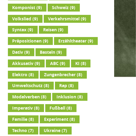
Komponist
(9)
Schweiz
(9)
Volkslied
(9)
Verkehrsmittel
(9)
Syntax
(9)
Reisen
(9)
Präpositionen
(9)
Erzähltheater
(9)
Dativ
(9)
Basteln
(9)
Akkusativ
(9)
ABC
(9)
KI
(8)
Elektro
(8)
Zungenbrecher
(8)
Umweltschutz
(8)
Rap
(8)
Modalverben
(8)
Inklusion
(8)
Imperativ
(8)
Fußball
(8)
Familie
(8)
Experiment
(8)
Techno
(7)
Ukraine
(7)