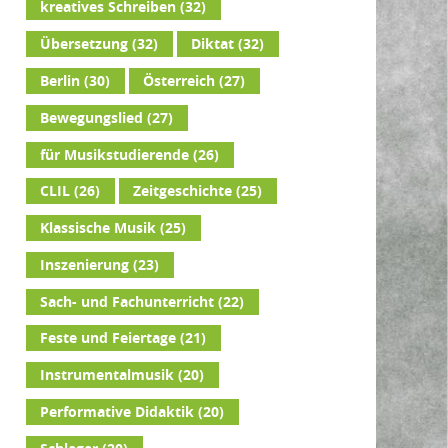
kreatives Schreiben
(32)
Übersetzung
(32)
Diktat
(32)
Berlin
(30)
Österreich
(27)
Bewegungslied
(27)
für Musikstudierende
(26)
CLIL
(26)
Zeitgeschichte
(25)
Klassische Musik
(25)
Inszenierung
(23)
Sach- und Fachunterricht
(22)
Feste und Feiertage
(21)
Instrumentalmusik
(20)
Performative Didaktik
(20)