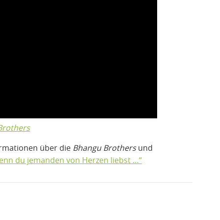
Brothers
rmationen über die
Bhangu Brothers
und
enn du jemanden von Herzen liebst …“