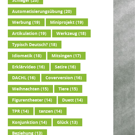
Schlager
(20)
Automatisierungsübung
(20)
Werbung
(19)
Miniprojekt
(19)
Artikulation
(19)
Werkzeug
(18)
Typisch Deutsch?
(18)
Idiomatik
(18)
Mitsingen
(17)
Erklärvideo
(16)
Satire
(16)
DACHL
(16)
Coverversion
(16)
Weihnachten
(15)
Tiere
(15)
Figurentheater
(14)
Duett
(14)
TPR
(14)
tanzen
(14)
Konjunktion
(14)
Glück
(13)
Beziehung
(13)