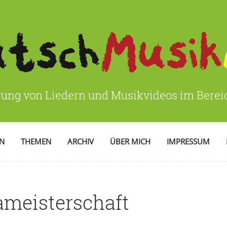
rung von Liedern und Musikvideos im Bere
EN
THEMEN
ARCHIV
ÜBER MICH
IMPRESSUM
meisterschaft