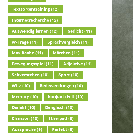
Textsortentraining
(12)
Internetrecherche
(12)
Auswendig lernen
(12)
Gedicht
(11)
W-Frage
(11)
Sprachvergleich
(11)
Max Raabe
(11)
Märchen
(11)
Bewegungsspiel
(11)
Adjektive
(11)
Sehverstehen
(10)
Sport
(10)
Witz
(10)
Redewendungen
(10)
Memory
(10)
Konjunktiv II
(10)
Dialekt
(10)
Denglisch
(10)
Chanson
(10)
Etherpad
(9)
Aussprache
(9)
Perfekt
(9)