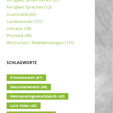
Fertigkeit Sehverstehen
(37)
Fertigkeit Sprechen
(52)
Grammatik
(66)
Landeskunde
(151)
Literatur
(28)
Phonetik
(48)
Wortschatz / Redewendungen
(115)
SCHLAGWORTE
Primarbereich
(67)
Sekundarbereich
(49)
Mehrsprachigkeitsdidaktik
(45)
Lyric Video
(42)