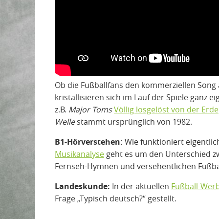
Ob die Fußballfans den kommerziellen Song a
kristallisieren sich im Lauf der Spiele gan
z.B.
Major Toms
Völlig losgelöst von der Erde
Welle
stammt ursprünglich von 1982.
B1-Hörverstehen:
Wie funktioniert eigentlic
Musikanalyse
geht es um den Unterschied zw
Fernseh-Hymnen und versehentlichen Fußbal
Landeskunde:
In der aktuellen
Fußball-Wer
Frage „Typisch deutsch?“ gestellt.