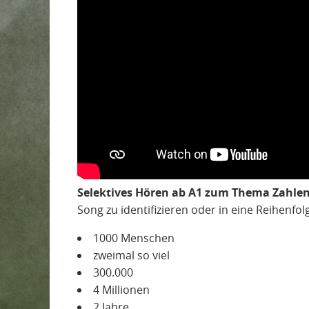
Selektives Hören ab A1 zum Thema Zahlen
Song zu identifizieren oder in eine Reihenfol
1000 Menschen
zweimal so viel
300.000
4 Millionen
2 Jahre