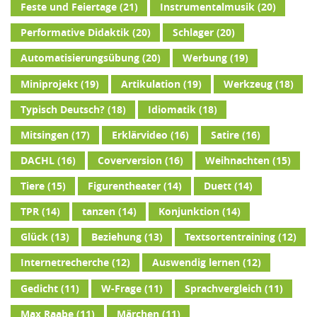
Feste und Feiertage
(21)
Instrumentalmusik
(20)
Performative Didaktik
(20)
Schlager
(20)
Automatisierungsübung
(20)
Werbung
(19)
Miniprojekt
(19)
Artikulation
(19)
Werkzeug
(18)
Typisch Deutsch?
(18)
Idiomatik
(18)
Mitsingen
(17)
Erklärvideo
(16)
Satire
(16)
DACHL
(16)
Coverversion
(16)
Weihnachten
(15)
Tiere
(15)
Figurentheater
(14)
Duett
(14)
TPR
(14)
tanzen
(14)
Konjunktion
(14)
Glück
(13)
Beziehung
(13)
Textsortentraining
(12)
Internetrecherche
(12)
Auswendig lernen
(12)
Gedicht
(11)
W-Frage
(11)
Sprachvergleich
(11)
Max Raabe
(11)
Märchen
(11)