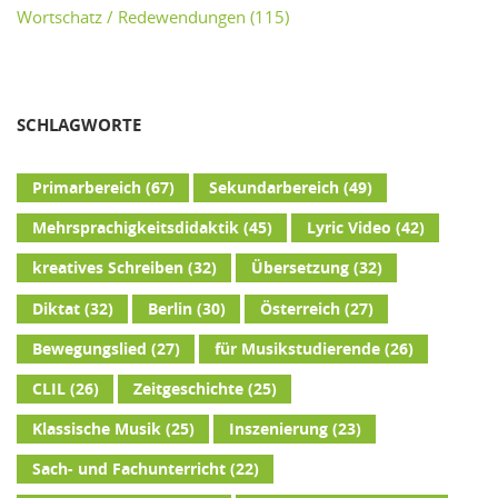
Wortschatz / Redewendungen
(115)
SCHLAGWORTE
Primarbereich
(67)
Sekundarbereich
(49)
Mehrsprachigkeitsdidaktik
(45)
Lyric Video
(42)
kreatives Schreiben
(32)
Übersetzung
(32)
Diktat
(32)
Berlin
(30)
Österreich
(27)
Bewegungslied
(27)
für Musikstudierende
(26)
CLIL
(26)
Zeitgeschichte
(25)
Klassische Musik
(25)
Inszenierung
(23)
Sach- und Fachunterricht
(22)