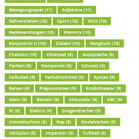
Bewegungsspiel
(11)
Adjektive
(11)
Sehverstehen
(10)
Sport
(10)
Witz
(10)
Redewendungen
(10)
Memory
(10)
Konjunktiv II
(10)
Dialekt
(10)
Denglisch
(10)
Chanson
(10)
Etherpad
(9)
Aussprache
(9)
Perfekt
(9)
Komponist
(9)
Schweiz
(9)
Volkslied
(9)
Verkehrsmittel
(9)
Syntax
(9)
Reisen
(9)
Präpositionen
(9)
Erzähltheater
(9)
Dativ
(9)
Basteln
(9)
Akkusativ
(9)
ABC
(9)
KI
(8)
Elektro
(8)
Zungenbrecher
(8)
Umweltschutz
(8)
Rap
(8)
Modalverben
(8)
Inklusion
(8)
Imperativ
(8)
Fußball
(8)