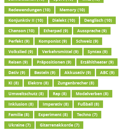
Redewendungen
(10)
Memory
(10)
Konjunktiv II
(10)
Dialekt
(10)
Denglisch
(10)
Chanson
(10)
Etherpad
(9)
Aussprache
(9)
Perfekt
(9)
Komponist
(9)
Schweiz
(9)
Volkslied
(9)
Verkehrsmittel
(9)
Syntax
(9)
Reisen
(9)
Präpositionen
(9)
Erzähltheater
(9)
Dativ
(9)
Basteln
(9)
Akkusativ
(9)
ABC
(9)
KI
(8)
Elektro
(8)
Zungenbrecher
(8)
Umweltschutz
(8)
Rap
(8)
Modalverben
(8)
Inklusion
(8)
Imperativ
(8)
Fußball
(8)
Familie
(8)
Experiment
(8)
Techno
(7)
Ukraine
(7)
Gitarrenakkorde
(7)