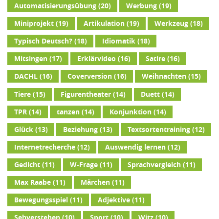
Automatisierungsübung
(20)
Werbung
(19)
Miniprojekt
(19)
Artikulation
(19)
Werkzeug
(18)
Typisch Deutsch?
(18)
Idiomatik
(18)
Mitsingen
(17)
Erklärvideo
(16)
Satire
(16)
DACHL
(16)
Coverversion
(16)
Weihnachten
(15)
Tiere
(15)
Figurentheater
(14)
Duett
(14)
TPR
(14)
tanzen
(14)
Konjunktion
(14)
Glück
(13)
Beziehung
(13)
Textsortentraining
(12)
Internetrecherche
(12)
Auswendig lernen
(12)
Gedicht
(11)
W-Frage
(11)
Sprachvergleich
(11)
Max Raabe
(11)
Märchen
(11)
Bewegungsspiel
(11)
Adjektive
(11)
Sehverstehen
(10)
Sport
(10)
Witz
(10)