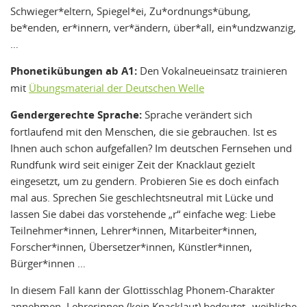
Schwieger*eltern, Spiegel*ei, Zu*ordnungs*übung,
be*enden, er*innern, ver*ändern, über*all, ein*undzwanzig,
…
Phonetikübungen ab A1:
Den Vokalneueinsatz trainieren
mit
Übungsmaterial der Deutschen Welle
Gendergerechte Sprache:
Sprache verändert sich
fortlaufend mit den Menschen, die sie gebrauchen. Ist es
Ihnen auch schon aufgefallen? Im deutschen Fernsehen und
Rundfunk wird seit einiger Zeit der Knacklaut gezielt
eingesetzt, um zu gendern. Probieren Sie es doch einfach
mal aus. Sprechen Sie geschlechtsneutral mit Lücke und
lassen Sie dabei das vorstehende „r“ einfache weg: Liebe
Teilnehmer*innen, Lehrer*innen, Mitarbeiter*innen,
Forscher*innen, Übersetzer*innen, Künstler*innen,
Bürger*innen …
In diesem Fall kann der Glottisschlag Phonem-Charakter
annehmen. Lehrerinnen (kein Knacklaut) bedeutet „weibliche