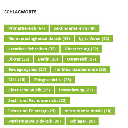
SCHLAGWORTE
Primarbereich
(67)
Sekundarbereich
(49)
Mehrsprachigkeitsdidaktik
(45)
Lyric Video
(42)
kreatives Schreiben
(32)
Übersetzung
(32)
Diktat
(32)
Berlin
(30)
Österreich
(27)
Bewegungslied
(27)
für Musikstudierende
(26)
CLIL
(26)
Zeitgeschichte
(25)
Klassische Musik
(25)
Inszenierung
(23)
Sach- und Fachunterricht
(22)
Feste und Feiertage
(21)
Instrumentalmusik
(20)
Performative Didaktik
(20)
Schlager
(20)