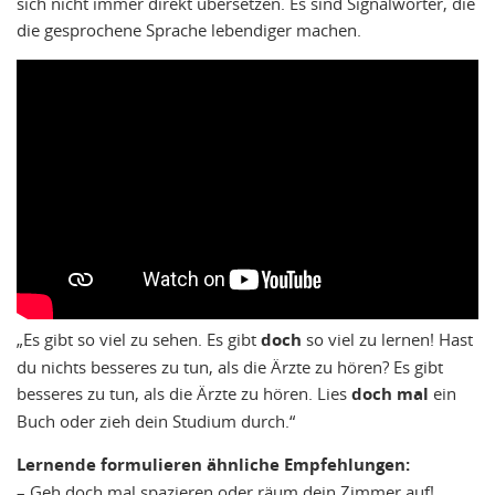
sich nicht immer direkt übersetzen. Es sind Signalwörter, die
die gesprochene Sprache lebendiger machen.
„Es gibt so viel zu sehen. Es gibt
doch
so viel zu lernen! Hast
du nichts besseres zu tun, als die Ärzte zu hören? Es gibt
besseres zu tun, als die Ärzte zu hören. Lies
doch mal
ein
Buch oder zieh dein Studium durch.“
Lernende formulieren ähnliche Empfehlungen:
– Geh doch mal spazieren oder räum dein Zimmer auf!