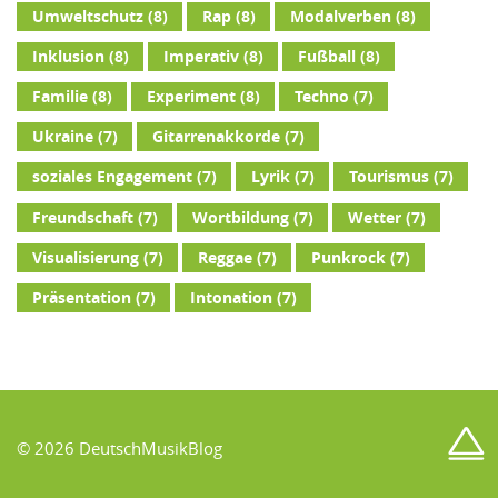
Umweltschutz
(8)
Rap
(8)
Modalverben
(8)
Inklusion
(8)
Imperativ
(8)
Fußball
(8)
Familie
(8)
Experiment
(8)
Techno
(7)
Ukraine
(7)
Gitarrenakkorde
(7)
soziales Engagement
(7)
Lyrik
(7)
Tourismus
(7)
Freundschaft
(7)
Wortbildung
(7)
Wetter
(7)
Visualisierung
(7)
Reggae
(7)
Punkrock
(7)
Präsentation
(7)
Intonation
(7)
© 2026 DeutschMusikBlog