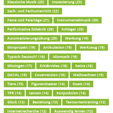
Klassische Musik
(25)
Inszenierung
(23)
Sach- und Fachunterricht
(22)
Feste und Feiertage
(21)
Instrumentalmusik
(20)
Performative Didaktik
(20)
Schlager
(20)
Automatisierungsübung
(20)
Werbung
(19)
Miniprojekt
(19)
Artikulation
(19)
Werkzeug
(18)
Typisch Deutsch?
(18)
Idiomatik
(18)
Mitsingen
(17)
Erklärvideo
(16)
Satire
(16)
DACHL
(16)
Coverversion
(16)
Weihnachten
(15)
Tiere
(15)
Figurentheater
(14)
Duett
(14)
TPR
(14)
tanzen
(14)
Konjunktion
(14)
Glück
(13)
Beziehung
(13)
Textsortentraining
(12)
Internetrecherche
(12)
Auswendig lernen
(12)