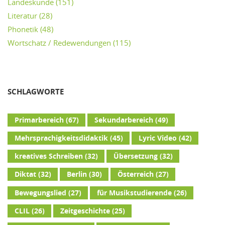
Landeskunde
(151)
Literatur
(28)
Phonetik
(48)
Wortschatz / Redewendungen
(115)
SCHLAGWORTE
Primarbereich
(67)
Sekundarbereich
(49)
Mehrsprachigkeitsdidaktik
(45)
Lyric Video
(42)
kreatives Schreiben
(32)
Übersetzung
(32)
Diktat
(32)
Berlin
(30)
Österreich
(27)
Bewegungslied
(27)
für Musikstudierende
(26)
CLIL
(26)
Zeitgeschichte
(25)