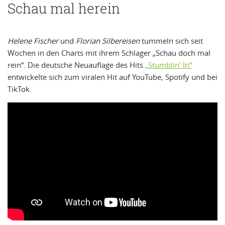
Schau mal herein
Helene Fischer
und
Florian Silbereisen
tummeln sich seit
Wochen in den Charts mit ihrem Schlager „Schau doch mal
rein“. Die deutsche Neuauflage des Hits
„Stumblin’ In“
entwickelte sich zum viralen Hit auf YouTube, Spotify und bei
TikTok.