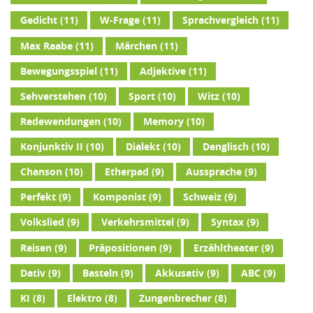
Gedicht
(11)
W-Frage
(11)
Sprachvergleich
(11)
Max Raabe
(11)
Märchen
(11)
Bewegungsspiel
(11)
Adjektive
(11)
Sehverstehen
(10)
Sport
(10)
Witz
(10)
Redewendungen
(10)
Memory
(10)
Konjunktiv II
(10)
Dialekt
(10)
Denglisch
(10)
Chanson
(10)
Etherpad
(9)
Aussprache
(9)
Perfekt
(9)
Komponist
(9)
Schweiz
(9)
Volkslied
(9)
Verkehrsmittel
(9)
Syntax
(9)
Reisen
(9)
Präpositionen
(9)
Erzähltheater
(9)
Dativ
(9)
Basteln
(9)
Akkusativ
(9)
ABC
(9)
KI
(8)
Elektro
(8)
Zungenbrecher
(8)