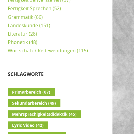
Fertigkeit Sehverstehen
(37)
Fertigkeit Sprechen
(52)
Grammatik
(66)
Landeskunde
(151)
Literatur
(28)
Phonetik
(48)
Wortschatz / Redewendungen
(115)
SCHLAGWORTE
Primarbereich
(67)
Sekundarbereich
(49)
Mehrsprachigkeitsdidaktik
(45)
Lyric Video
(42)