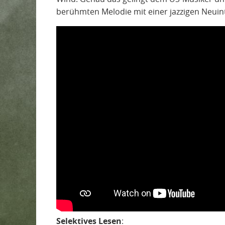
berühmten Melodie mit einer jazzigen Neuin
Selektives Lesen
: