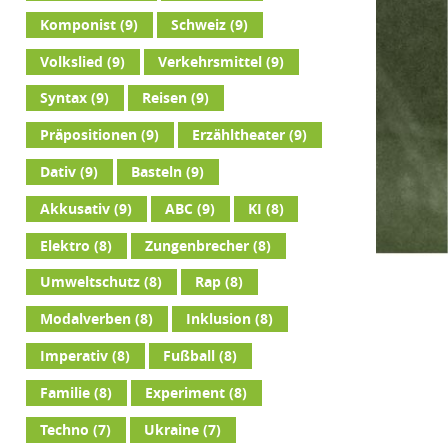
Komponist
(9)
Schweiz
(9)
Volkslied
(9)
Verkehrsmittel
(9)
Syntax
(9)
Reisen
(9)
Präpositionen
(9)
Erzähltheater
(9)
Dativ
(9)
Basteln
(9)
Akkusativ
(9)
ABC
(9)
KI
(8)
Elektro
(8)
Zungenbrecher
(8)
Umweltschutz
(8)
Rap
(8)
Modalverben
(8)
Inklusion
(8)
Imperativ
(8)
Fußball
(8)
Familie
(8)
Experiment
(8)
Techno
(7)
Ukraine
(7)