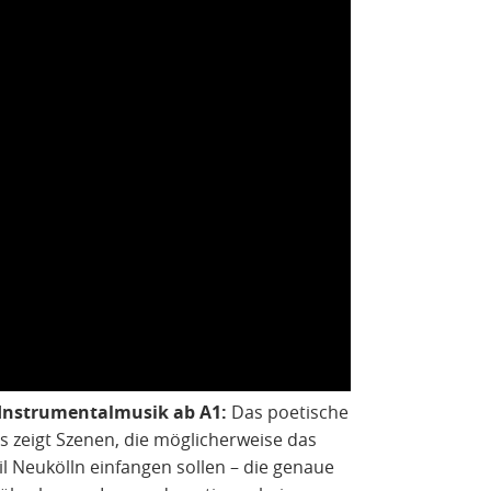
 Instrumentalmusik ab A1:
Das poetische
s zeigt Szenen, die möglicherweise das
l Neukölln einfangen sollen – die genaue