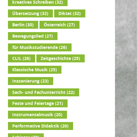
kreatives Schreiben
(32)
Übersetzung
(32)
Diktat
(32)
Berlin
(30)
Österreich
(27)
Bewegungslied
(27)
für Musikstudierende
(26)
CLIL
(26)
Zeitgeschichte
(25)
Klassische Musik
(25)
Inszenierung
(23)
Sach- und Fachunterricht
(22)
Feste und Feiertage
(21)
Instrumentalmusik
(20)
Performative Didaktik
(20)