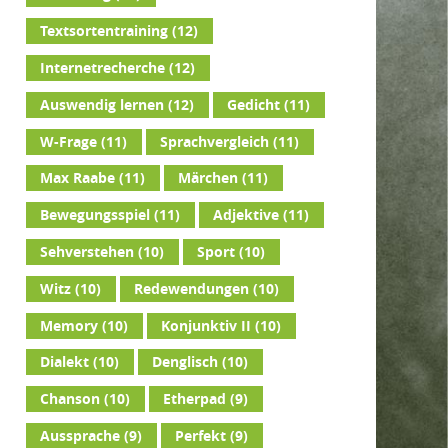
Textsortentraining
(12)
Internetrecherche
(12)
Auswendig lernen
(12)
Gedicht
(11)
W-Frage
(11)
Sprachvergleich
(11)
Max Raabe
(11)
Märchen
(11)
Bewegungsspiel
(11)
Adjektive
(11)
Sehverstehen
(10)
Sport
(10)
Witz
(10)
Redewendungen
(10)
Memory
(10)
Konjunktiv II
(10)
Dialekt
(10)
Denglisch
(10)
Chanson
(10)
Etherpad
(9)
Aussprache
(9)
Perfekt
(9)