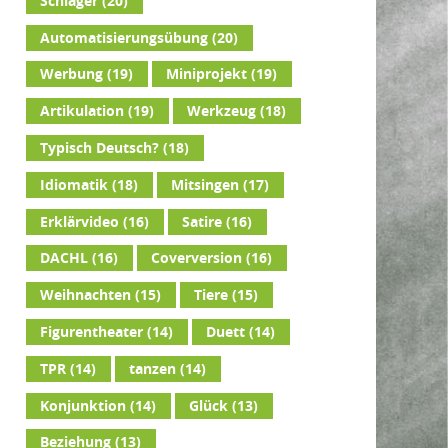
Schlager
(20)
Automatisierungsübung
(20)
Werbung
(19)
Miniprojekt
(19)
Artikulation
(19)
Werkzeug
(18)
Typisch Deutsch?
(18)
Idiomatik
(18)
Mitsingen
(17)
Erklärvideo
(16)
Satire
(16)
DACHL
(16)
Coverversion
(16)
Weihnachten
(15)
Tiere
(15)
Figurentheater
(14)
Duett
(14)
TPR
(14)
tanzen
(14)
Konjunktion
(14)
Glück
(13)
Beziehung
(13)