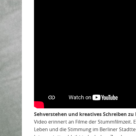
Sehverstehen und kreatives Schreiben zu
Video erinnert an Filme der Stummfilmzeit. E
Leben und die Stimmung im Berliner Stadttei