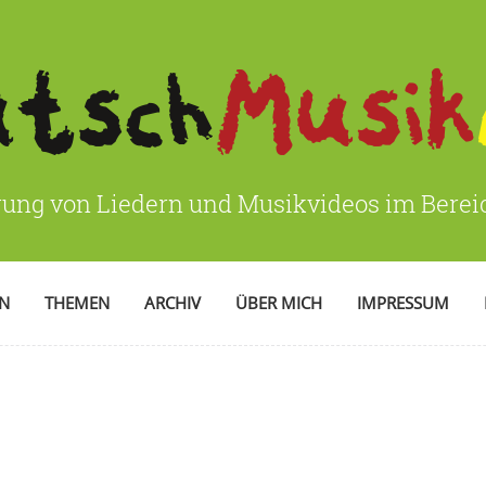
rung von Liedern und Musikvideos im Bere
EN
THEMEN
ARCHIV
ÜBER MICH
IMPRESSUM