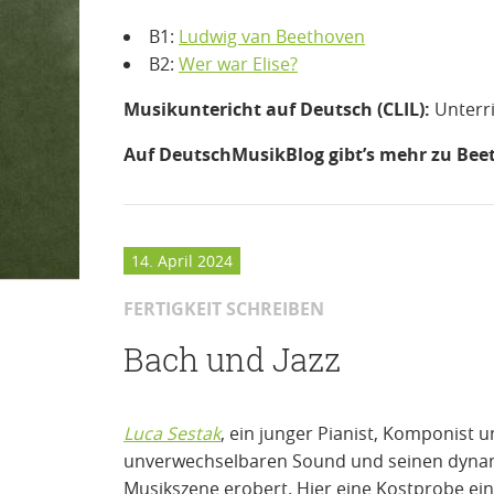
B1:
Ludwig van Beethoven
B2:
Wer war Elise?
Musikuntericht auf Deutsch (CLIL):
Unterr
Auf DeutschMusikBlog gibt’s mehr zu Bee
14. April 2024
FERTIGKEIT SCHREIBEN
Bach und Jazz
Luca Sestak
, ein junger Pianist, Komponist 
unverwechselbaren Sound und seinen dynami
Musikszene erobert. Hier eine Kostprobe ein