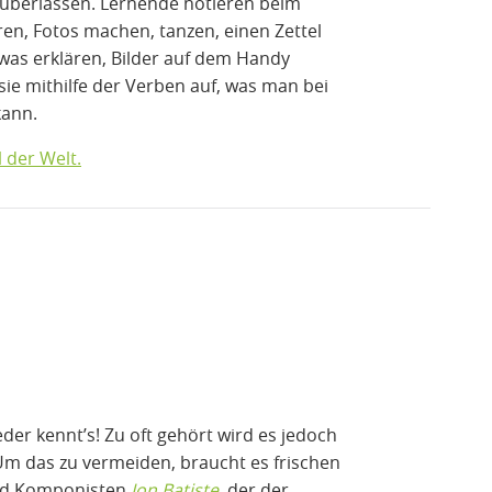
 überlassen. Lernende notieren beim
ren, Fotos machen, tanzen, einen Zettel
twas erklären, Bilder auf dem Handy
sie mithilfe der Verben auf, was man bei
kann.
l der Welt.
eder kennt’s! Zu oft gehört wird es jedoch
m das zu vermeiden, braucht es frischen
und Komponisten
Jon Batiste
, der der