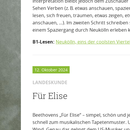
Interpretation bleibt jedoch dem Zuschauer
Sehen Verben (z. B. etwas anschauen, spazie
lesen, sich freuen, träumen, etwas zeigen, e
anschauen, …). Im zweiten Schritt schreiben 
einem Spaziergang durch Neukölln erleben 
B1-Lesen:
Neukölln, eins der coolsten Vierte
12. Oktober 2024
LANDESKUNDE
Für Elise
Beethovens „Für Elise“ – simpel, schön und j
schnell zum musikalischen Tapetenmuster. U
Wind. Genau das gelingt dem US-Musiker 