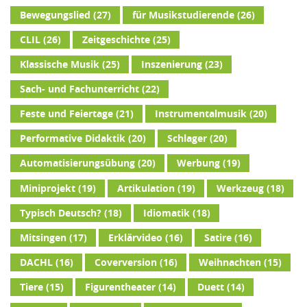
Bewegungslied
(27)
für Musikstudierende
(26)
CLIL
(26)
Zeitgeschichte
(25)
Klassische Musik
(25)
Inszenierung
(23)
Sach- und Fachunterricht
(22)
Feste und Feiertage
(21)
Instrumentalmusik
(20)
Performative Didaktik
(20)
Schlager
(20)
Automatisierungsübung
(20)
Werbung
(19)
Miniprojekt
(19)
Artikulation
(19)
Werkzeug
(18)
Typisch Deutsch?
(18)
Idiomatik
(18)
Mitsingen
(17)
Erklärvideo
(16)
Satire
(16)
DACHL
(16)
Coverversion
(16)
Weihnachten
(15)
Tiere
(15)
Figurentheater
(14)
Duett
(14)