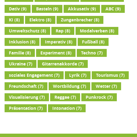
Dativ
(9)
Basteln
(9)
Akkusativ
(9)
ABC
(9)
KI
(8)
Elektro
(8)
Zungenbrecher
(8)
Umweltschutz
(8)
Rap
(8)
Modalverben
(8)
Inklusion
(8)
Imperativ
(8)
Fußball
(8)
Familie
(8)
Experiment
(8)
Techno
(7)
Ukraine
(7)
Gitarrenakkorde
(7)
soziales Engagement
(7)
Lyrik
(7)
Tourismus
(7)
Freundschaft
(7)
Wortbildung
(7)
Wetter
(7)
Visualisierung
(7)
Reggae
(7)
Punkrock
(7)
Präsentation
(7)
Intonation
(7)