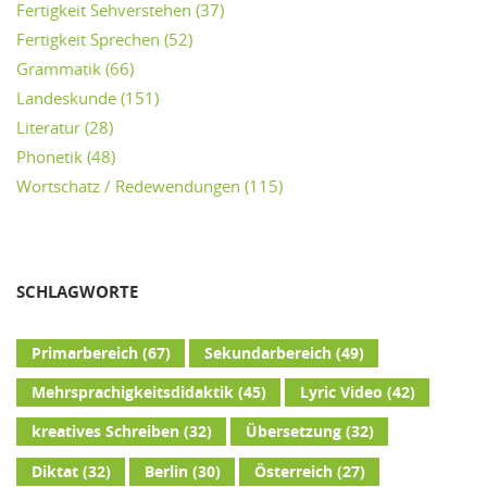
Fertigkeit Sehverstehen
(37)
Fertigkeit Sprechen
(52)
Grammatik
(66)
Landeskunde
(151)
Literatur
(28)
Phonetik
(48)
Wortschatz / Redewendungen
(115)
SCHLAGWORTE
Primarbereich
(67)
Sekundarbereich
(49)
Mehrsprachigkeitsdidaktik
(45)
Lyric Video
(42)
kreatives Schreiben
(32)
Übersetzung
(32)
Diktat
(32)
Berlin
(30)
Österreich
(27)