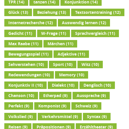
TPR
(14)
tanzen
(14)
Konjunktion
(14)
Glück
(13)
Beziehung
(13)
Textsortentraining
(12)
Internetrecherche
(12)
Auswendig lernen
(12)
Gedicht
(11)
W-Frage
(11)
Sprachvergleich
(11)
Max Raabe
(11)
Märchen
(11)
Bewegungsspiel
(11)
Adjektive
(11)
Sehverstehen
(10)
Sport
(10)
Witz
(10)
Redewendungen
(10)
Memory
(10)
Konjunktiv II
(10)
Dialekt
(10)
Denglisch
(10)
Chanson
(10)
Etherpad
(9)
Aussprache
(9)
Perfekt
(9)
Komponist
(9)
Schweiz
(9)
Volkslied
(9)
Verkehrsmittel
(9)
Syntax
(9)
Reisen
(9)
Präpositionen
(9)
Erzähltheater
(9)