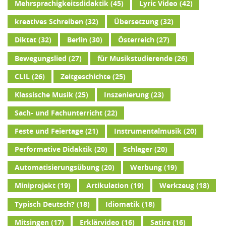
Mehrsprachigkeitsdidaktik
(45)
Lyric Video
(42)
kreatives Schreiben
(32)
Übersetzung
(32)
Diktat
(32)
Berlin
(30)
Österreich
(27)
Bewegungslied
(27)
für Musikstudierende
(26)
CLIL
(26)
Zeitgeschichte
(25)
Klassische Musik
(25)
Inszenierung
(23)
Sach- und Fachunterricht
(22)
Feste und Feiertage
(21)
Instrumentalmusik
(20)
Performative Didaktik
(20)
Schlager
(20)
Automatisierungsübung
(20)
Werbung
(19)
Miniprojekt
(19)
Artikulation
(19)
Werkzeug
(18)
Typisch Deutsch?
(18)
Idiomatik
(18)
Mitsingen
(17)
Erklärvideo
(16)
Satire
(16)