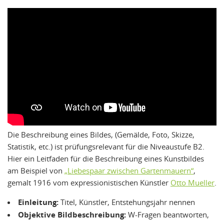
Die Beschreibung eines Bildes, (Gemälde, Foto, Skizze,
Statistik, etc.) ist prüfungsrelevant für die Niveaustufe B2.
Hier ein Leitfaden für die Beschreibung eines Kunstbildes
am Beispiel von
„Liebespaar zwischen Gartenmauern“
,
gemalt 1916 vom expressionistischen Künstler
Otto Mueller
.
Einleitung:
Titel, Künstler, Entstehungsjahr nennen
Objektive Bildbeschreibung:
W-Fragen beantworten,