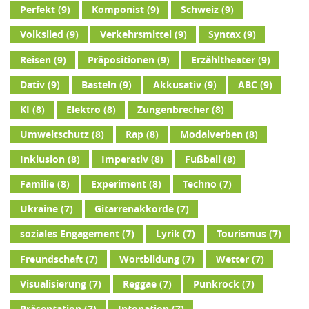
Perfekt
(9)
Komponist
(9)
Schweiz
(9)
Volkslied
(9)
Verkehrsmittel
(9)
Syntax
(9)
Reisen
(9)
Präpositionen
(9)
Erzähltheater
(9)
Dativ
(9)
Basteln
(9)
Akkusativ
(9)
ABC
(9)
KI
(8)
Elektro
(8)
Zungenbrecher
(8)
Umweltschutz
(8)
Rap
(8)
Modalverben
(8)
Inklusion
(8)
Imperativ
(8)
Fußball
(8)
Familie
(8)
Experiment
(8)
Techno
(7)
Ukraine
(7)
Gitarrenakkorde
(7)
soziales Engagement
(7)
Lyrik
(7)
Tourismus
(7)
Freundschaft
(7)
Wortbildung
(7)
Wetter
(7)
Visualisierung
(7)
Reggae
(7)
Punkrock
(7)
Präsentation
(7)
Intonation
(7)