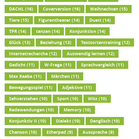
DACHL
(16)
Coverversion
(16)
Weihnachten
(15)
Tiere
(15)
Figurentheater
(14)
Duett
(14)
TPR
(14)
tanzen
(14)
Konjunktion
(14)
Glück
(13)
Beziehung
(13)
Textsortentraining
(12)
Internetrecherche
(12)
Auswendig lernen
(12)
Gedicht
(11)
W-Frage
(11)
Sprachvergleich
(11)
Max Raabe
(11)
Märchen
(11)
Bewegungsspiel
(11)
Adjektive
(11)
Sehverstehen
(10)
Sport
(10)
Witz
(10)
Redewendungen
(10)
Memory
(10)
Konjunktiv II
(10)
Dialekt
(10)
Denglisch
(10)
Chanson
(10)
Etherpad
(9)
Aussprache
(9)