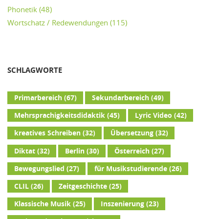
Phonetik
(48)
Wortschatz / Redewendungen
(115)
SCHLAGWORTE
Primarbereich
(67)
Sekundarbereich
(49)
Mehrsprachigkeitsdidaktik
(45)
Lyric Video
(42)
kreatives Schreiben
(32)
Übersetzung
(32)
Diktat
(32)
Berlin
(30)
Österreich
(27)
Bewegungslied
(27)
für Musikstudierende
(26)
CLIL
(26)
Zeitgeschichte
(25)
Klassische Musik
(25)
Inszenierung
(23)