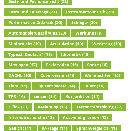
Sach- und Fachunterricht
(22)
Feste und Feiertage
(21)
Instrumentalmusik
(20)
Performative Didaktik
(20)
Schlager
(20)
Automatisierungsübung
(20)
Werbung
(19)
Miniprojekt
(19)
Artikulation
(19)
Werkzeug
(18)
Typisch Deutsch?
(18)
Idiomatik
(18)
Mitsingen
(17)
Erklärvideo
(16)
Satire
(16)
DACHL
(16)
Coverversion
(16)
Weihnachten
(15)
Tiere
(15)
Figurentheater
(14)
Duett
(14)
TPR
(14)
tanzen
(14)
Konjunktion
(14)
Glück
(13)
Beziehung
(13)
Textsortentraining
(12)
Internetrecherche
(12)
Auswendig lernen
(12)
Gedicht
(11)
W-Frage
(11)
Sprachvergleich
(11)