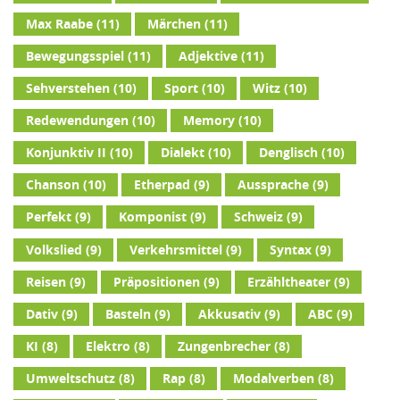
Max Raabe
(11)
Märchen
(11)
Bewegungsspiel
(11)
Adjektive
(11)
Sehverstehen
(10)
Sport
(10)
Witz
(10)
Redewendungen
(10)
Memory
(10)
Konjunktiv II
(10)
Dialekt
(10)
Denglisch
(10)
Chanson
(10)
Etherpad
(9)
Aussprache
(9)
Perfekt
(9)
Komponist
(9)
Schweiz
(9)
Volkslied
(9)
Verkehrsmittel
(9)
Syntax
(9)
Reisen
(9)
Präpositionen
(9)
Erzähltheater
(9)
Dativ
(9)
Basteln
(9)
Akkusativ
(9)
ABC
(9)
KI
(8)
Elektro
(8)
Zungenbrecher
(8)
Umweltschutz
(8)
Rap
(8)
Modalverben
(8)