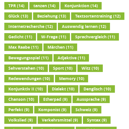
TPR
(14)
tanzen
(14)
Konjunktion
(14)
Glück
(13)
Beziehung
(13)
Textsortentraining
(12)
Internetrecherche
(12)
Auswendig lernen
(12)
Gedicht
(11)
W-Frage
(11)
Sprachvergleich
(11)
Max Raabe
(11)
Märchen
(11)
Bewegungsspiel
(11)
Adjektive
(11)
Sehverstehen
(10)
Sport
(10)
Witz
(10)
Redewendungen
(10)
Memory
(10)
Konjunktiv II
(10)
Dialekt
(10)
Denglisch
(10)
Chanson
(10)
Etherpad
(9)
Aussprache
(9)
Perfekt
(9)
Komponist
(9)
Schweiz
(9)
Volkslied
(9)
Verkehrsmittel
(9)
Syntax
(9)