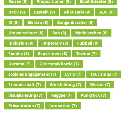
Reisen
(9)
Präpositionen
(9)
Erzähltheater
(9)
Dativ
(9)
Basteln
(9)
Akkusativ
(9)
ABC
(9)
KI
(8)
Elektro
(8)
Zungenbrecher
(8)
Umweltschutz
(8)
Rap
(8)
Modalverben
(8)
Inklusion
(8)
Imperativ
(8)
Fußball
(8)
Familie
(8)
Experiment
(8)
Techno
(7)
Ukraine
(7)
Gitarrenakkorde
(7)
soziales Engagement
(7)
Lyrik
(7)
Tourismus
(7)
Freundschaft
(7)
Wortbildung
(7)
Wetter
(7)
Visualisierung
(7)
Reggae
(7)
Punkrock
(7)
Präsentation
(7)
Intonation
(7)