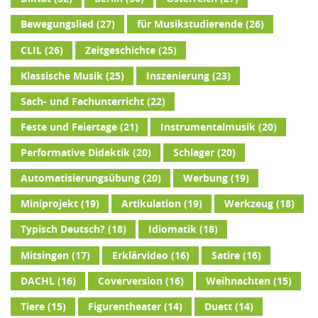
Bewegungslied
(27)
für Musikstudierende
(26)
CLIL
(26)
Zeitgeschichte
(25)
Klassische Musik
(25)
Inszenierung
(23)
Sach- und Fachunterricht
(22)
Feste und Feiertage
(21)
Instrumentalmusik
(20)
Performative Didaktik
(20)
Schlager
(20)
Automatisierungsübung
(20)
Werbung
(19)
Miniprojekt
(19)
Artikulation
(19)
Werkzeug
(18)
Typisch Deutsch?
(18)
Idiomatik
(18)
Mitsingen
(17)
Erklärvideo
(16)
Satire
(16)
DACHL
(16)
Coverversion
(16)
Weihnachten
(15)
Tiere
(15)
Figurentheater
(14)
Duett
(14)