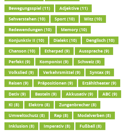
Bewegungsspiel
(11)
Adjektive
(11)
Sehverstehen
(10)
Sport
(10)
Witz
(10)
Redewendungen
(10)
Memory
(10)
Konjunktiv II
(10)
Dialekt
(10)
Denglisch
(10)
Chanson
(10)
Etherpad
(9)
Aussprache
(9)
Perfekt
(9)
Komponist
(9)
Schweiz
(9)
Volkslied
(9)
Verkehrsmittel
(9)
Syntax
(9)
Reisen
(9)
Präpositionen
(9)
Erzähltheater
(9)
Dativ
(9)
Basteln
(9)
Akkusativ
(9)
ABC
(9)
KI
(8)
Elektro
(8)
Zungenbrecher
(8)
Umweltschutz
(8)
Rap
(8)
Modalverben
(8)
Inklusion
(8)
Imperativ
(8)
Fußball
(8)