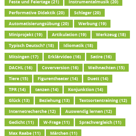
Feste und Feiertage
(21)
Instrumentalmusik
(20)
Performative Didaktik
(20)
Schlager
(20)
Automatisierungsübung
(20)
Werbung
(19)
Miniprojekt
(19)
Artikulation
(19)
Werkzeug
(18)
Typisch Deutsch?
(18)
Idiomatik
(18)
Mitsingen
(17)
Erklärvideo
(16)
Satire
(16)
DACHL
(16)
Coverversion
(16)
Weihnachten
(15)
Tiere
(15)
Figurentheater
(14)
Duett
(14)
TPR
(14)
tanzen
(14)
Konjunktion
(14)
Glück
(13)
Beziehung
(13)
Textsortentraining
(12)
Internetrecherche
(12)
Auswendig lernen
(12)
Gedicht
(11)
W-Frage
(11)
Sprachvergleich
(11)
Max Raabe
(11)
Märchen
(11)