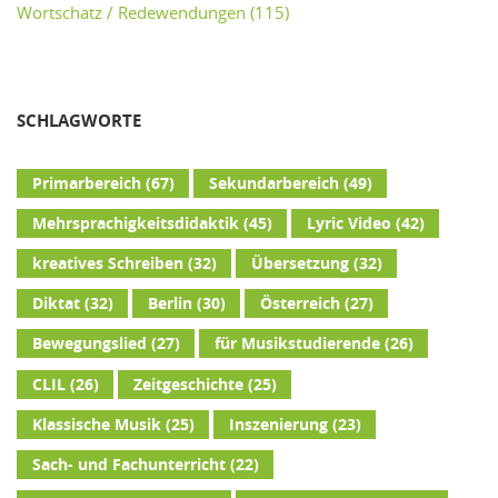
Wortschatz / Redewendungen
(115)
SCHLAGWORTE
Primarbereich
(67)
Sekundarbereich
(49)
Mehrsprachigkeitsdidaktik
(45)
Lyric Video
(42)
kreatives Schreiben
(32)
Übersetzung
(32)
Diktat
(32)
Berlin
(30)
Österreich
(27)
Bewegungslied
(27)
für Musikstudierende
(26)
CLIL
(26)
Zeitgeschichte
(25)
Klassische Musik
(25)
Inszenierung
(23)
Sach- und Fachunterricht
(22)