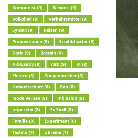
Komponist
(9)
Schweiz
(9)
Volkslied
(9)
Verkehrsmittel
(9)
Syntax
(9)
Reisen
(9)
Präpositionen
(9)
Erzähltheater
(9)
Dativ
(9)
Basteln
(9)
Akkusativ
(9)
ABC
(9)
KI
(8)
Elektro
(8)
Zungenbrecher
(8)
Umweltschutz
(8)
Rap
(8)
Modalverben
(8)
Inklusion
(8)
Imperativ
(8)
Fußball
(8)
Familie
(8)
Experiment
(8)
Techno
(7)
Ukraine
(7)