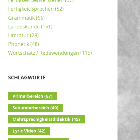
Fertigkeit Sehverstehen
(37)
Fertigkeit Sprechen
(52)
Grammatik
(66)
Landeskunde
(151)
Literatur
(28)
Phonetik
(48)
Wortschatz / Redewendungen
(115)
SCHLAGWORTE
Primarbereich
(67)
Sekundarbereich
(49)
Mehrsprachigkeitsdidaktik
(45)
Lyric Video
(42)