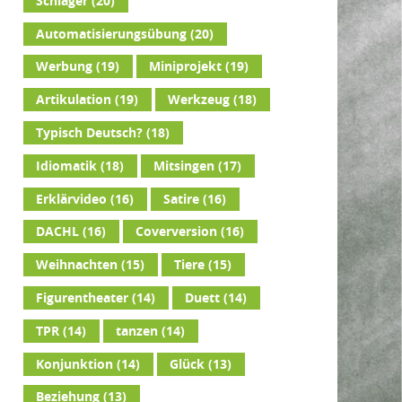
Schlager
(20)
Automatisierungsübung
(20)
Werbung
(19)
Miniprojekt
(19)
Artikulation
(19)
Werkzeug
(18)
Typisch Deutsch?
(18)
Idiomatik
(18)
Mitsingen
(17)
Erklärvideo
(16)
Satire
(16)
DACHL
(16)
Coverversion
(16)
Weihnachten
(15)
Tiere
(15)
Figurentheater
(14)
Duett
(14)
TPR
(14)
tanzen
(14)
Konjunktion
(14)
Glück
(13)
Beziehung
(13)