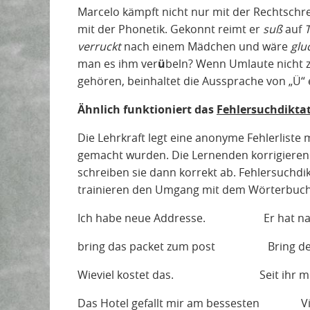
Marcelo kämpft nicht nur mit der Rechtsch
mit der Phonetik. Gekonnt reimt er
suß
auf
verruckt
nach einem Mädchen und wäre
glu
man es ihm ver
ü
beln? Wenn Umlaute nicht 
gehören, beinhaltet die Aussprache von „Ü“
Ähnlich funktioniert das
Fehlersuchdiktat
Die Lehrkraft legt eine anonyme Fehlerliste m
gemacht wurden. Die Lernenden korrigieren
schreiben sie dann korrekt ab. Fehlersuchd
trainieren den Umgang mit dem Wörterbuch
Ich habe neue Addresse. Er hat nach 
bring das packet zum post Bring den 
Wieviel kostet das. Seit ihr mude? 
Das Hotel gefallt mir am bessesten Vi