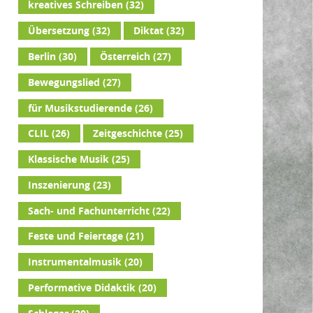
kreatives Schreiben
(32)
Übersetzung
(32)
Diktat
(32)
Berlin
(30)
Österreich
(27)
Bewegungslied
(27)
für Musikstudierende
(26)
CLIL
(26)
Zeitgeschichte
(25)
Klassische Musik
(25)
Inszenierung
(23)
Sach- und Fachunterricht
(22)
Feste und Feiertage
(21)
Instrumentalmusik
(20)
Performative Didaktik
(20)