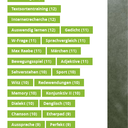
Textsortentraining
(12)
Internetrecherche
(12)
Auswendig lernen
(12)
Gedicht
(11)
W-Frage
(11)
Sprachvergleich
(11)
Max Raabe
(11)
Märchen
(11)
Bewegungsspiel
(11)
Adjektive
(11)
Sehverstehen
(10)
Sport
(10)
Witz
(10)
Redewendungen
(10)
Memory
(10)
Konjunktiv II
(10)
Dialekt
(10)
Denglisch
(10)
Chanson
(10)
Etherpad
(9)
Aussprache
(9)
Perfekt
(9)