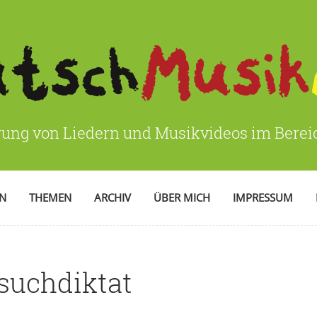
rung von Liedern und Musikvideos im Bere
EN
THEMEN
ARCHIV
ÜBER MICH
IMPRESSUM
suchdiktat