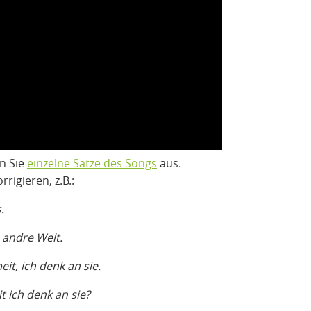
n Sie
einzelne Sätze des Songs
aus.
igieren, z.B.:
.
h andre Welt.
eit, ich denk an sie.
t ich denk an sie?