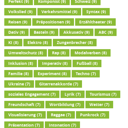
Perfekt
(9)
Komponist
(9)
Schweiz
(9)
Volkslied
(9)
Verkehrsmittel
(9)
Syntax
(9)
Reisen
(9)
Präpositionen
(9)
Erzähltheater
(9)
Dativ
(9)
Basteln
(9)
Akkusativ
(9)
ABC
(9)
KI
(8)
Elektro
(8)
Zungenbrecher
(8)
Umweltschutz
(8)
Rap
(8)
Modalverben
(8)
Inklusion
(8)
Imperativ
(8)
Fußball
(8)
Familie
(8)
Experiment
(8)
Techno
(7)
Ukraine
(7)
Gitarrenakkorde
(7)
soziales Engagement
(7)
Lyrik
(7)
Tourismus
(7)
Freundschaft
(7)
Wortbildung
(7)
Wetter
(7)
Visualisierung
(7)
Reggae
(7)
Punkrock
(7)
Präsentation
(7)
Intonation
(7)