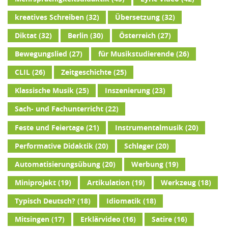
kreatives Schreiben
(32)
Übersetzung
(32)
Diktat
(32)
Berlin
(30)
Österreich
(27)
Bewegungslied
(27)
für Musikstudierende
(26)
CLIL
(26)
Zeitgeschichte
(25)
Klassische Musik
(25)
Inszenierung
(23)
Sach- und Fachunterricht
(22)
Feste und Feiertage
(21)
Instrumentalmusik
(20)
Performative Didaktik
(20)
Schlager
(20)
Automatisierungsübung
(20)
Werbung
(19)
Miniprojekt
(19)
Artikulation
(19)
Werkzeug
(18)
Typisch Deutsch?
(18)
Idiomatik
(18)
Mitsingen
(17)
Erklärvideo
(16)
Satire
(16)