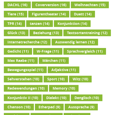
DACHL
(16)
Coverversion
(16)
Weihnachten
(15)
Tiere
(15)
Figurentheater
(14)
Duett
(14)
TPR
(14)
tanzen
(14)
Konjunktion
(14)
Glück
(13)
Beziehung
(13)
Textsortentraining
(12)
Internetrecherche
(12)
Auswendig lernen
(12)
Gedicht
(11)
W-Frage
(11)
Sprachvergleich
(11)
Max Raabe
(11)
Märchen
(11)
Bewegungsspiel
(11)
Adjektive
(11)
Sehverstehen
(10)
Sport
(10)
Witz
(10)
Redewendungen
(10)
Memory
(10)
Konjunktiv II
(10)
Dialekt
(10)
Denglisch
(10)
Chanson
(10)
Etherpad
(9)
Aussprache
(9)