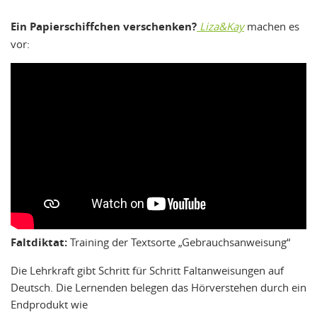
Ein Papierschiffchen verschenken?
Liza&Kay
machen es
vor:
Faltdiktat:
Training der Textsorte „Gebrauchsanweisung“
Die Lehrkraft gibt Schritt für Schritt Faltanweisungen auf
Deutsch. Die Lernenden belegen das Hörverstehen durch ein
Endprodukt wie