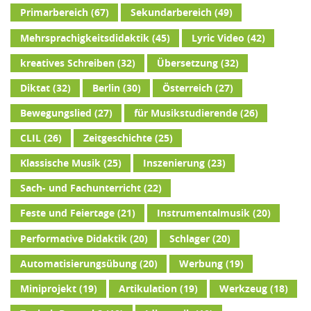
Primarbereich
(67)
Sekundarbereich
(49)
Mehrsprachigkeitsdidaktik
(45)
Lyric Video
(42)
kreatives Schreiben
(32)
Übersetzung
(32)
Diktat
(32)
Berlin
(30)
Österreich
(27)
Bewegungslied
(27)
für Musikstudierende
(26)
CLIL
(26)
Zeitgeschichte
(25)
Klassische Musik
(25)
Inszenierung
(23)
Sach- und Fachunterricht
(22)
Feste und Feiertage
(21)
Instrumentalmusik
(20)
Performative Didaktik
(20)
Schlager
(20)
Automatisierungsübung
(20)
Werbung
(19)
Miniprojekt
(19)
Artikulation
(19)
Werkzeug
(18)