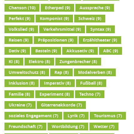
Chanson
(10)
Etherpad
(9)
Aussprache
(9)
Perfekt
(9)
Komponist
(9)
Schweiz
(9)
Volkslied
(9)
Verkehrsmittel
(9)
Syntax
(9)
Reisen
(9)
Präpositionen
(9)
Erzähltheater
(9)
Dativ
(9)
Basteln
(9)
Akkusativ
(9)
ABC
(9)
KI
(8)
Elektro
(8)
Zungenbrecher
(8)
Umweltschutz
(8)
Rap
(8)
Modalverben
(8)
Inklusion
(8)
Imperativ
(8)
Fußball
(8)
Familie
(8)
Experiment
(8)
Techno
(7)
Ukraine
(7)
Gitarrenakkorde
(7)
soziales Engagement
(7)
Lyrik
(7)
Tourismus
(7)
Freundschaft
(7)
Wortbildung
(7)
Wetter
(7)