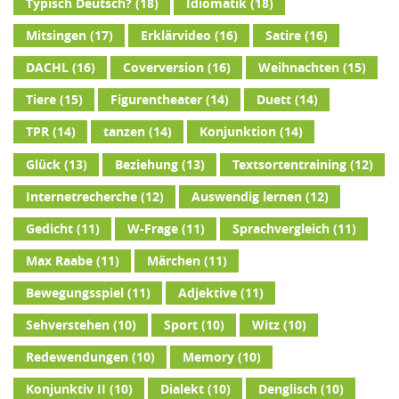
Typisch Deutsch?
(18)
Idiomatik
(18)
Mitsingen
(17)
Erklärvideo
(16)
Satire
(16)
DACHL
(16)
Coverversion
(16)
Weihnachten
(15)
Tiere
(15)
Figurentheater
(14)
Duett
(14)
TPR
(14)
tanzen
(14)
Konjunktion
(14)
Glück
(13)
Beziehung
(13)
Textsortentraining
(12)
Internetrecherche
(12)
Auswendig lernen
(12)
Gedicht
(11)
W-Frage
(11)
Sprachvergleich
(11)
Max Raabe
(11)
Märchen
(11)
Bewegungsspiel
(11)
Adjektive
(11)
Sehverstehen
(10)
Sport
(10)
Witz
(10)
Redewendungen
(10)
Memory
(10)
Konjunktiv II
(10)
Dialekt
(10)
Denglisch
(10)