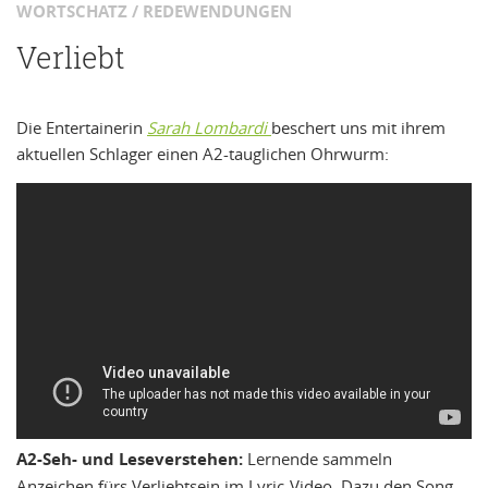
WORTSCHATZ / REDEWENDUNGEN
Verliebt
Die Entertainerin
Sarah Lombardi
beschert uns mit ihrem
aktuellen Schlager einen A2-tauglichen Ohrwurm:
A2-Seh- und Leseverstehen:
Lernende sammeln
Anzeichen fürs Verliebtsein im Lyric-Video. Dazu den Song