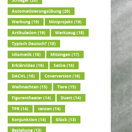
Schlager
(20)
Automatisierungsübung
(20)
Werbung
(19)
Miniprojekt
(19)
Artikulation
(19)
Werkzeug
(18)
Typisch Deutsch?
(18)
Idiomatik
(18)
Mitsingen
(17)
Erklärvideo
(16)
Satire
(16)
DACHL
(16)
Coverversion
(16)
Weihnachten
(15)
Tiere
(15)
Figurentheater
(14)
Duett
(14)
TPR
(14)
tanzen
(14)
Konjunktion
(14)
Glück
(13)
Beziehung
(13)