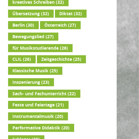
kreatives Schreiben
(32)
Übersetzung
(32)
Diktat
(32)
Berlin
(30)
Österreich
(27)
Bewegungslied
(27)
für Musikstudierende
(26)
CLIL
(26)
Zeitgeschichte
(25)
Klassische Musik
(25)
Inszenierung
(23)
Sach- und Fachunterricht
(22)
Feste und Feiertage
(21)
Instrumentalmusik
(20)
Performative Didaktik
(20)