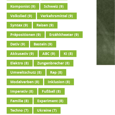
Komponist
(9)
Schweiz
(9)
Volkslied
(9)
Verkehrsmittel
(9)
Syntax
(9)
Reisen
(9)
Präpositionen
(9)
Erzähltheater
(9)
Dativ
(9)
Basteln
(9)
Akkusativ
(9)
ABC
(9)
KI
(8)
Elektro
(8)
Zungenbrecher
(8)
Umweltschutz
(8)
Rap
(8)
Modalverben
(8)
Inklusion
(8)
Imperativ
(8)
Fußball
(8)
Familie
(8)
Experiment
(8)
Techno
(7)
Ukraine
(7)