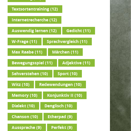
Textsortentraining
(12)
Internetrecherche
(12)
Auswendig lernen
(12)
Gedicht
(11)
W-Frage
(11)
Sprachvergleich
(11)
Max Raabe
(11)
Märchen
(11)
Bewegungsspiel
(11)
Adjektive
(11)
Sehverstehen
(10)
Sport
(10)
Witz
(10)
Redewendungen
(10)
Memory
(10)
Konjunktiv II
(10)
Dialekt
(10)
Denglisch
(10)
Chanson
(10)
Etherpad
(9)
Aussprache
(9)
Perfekt
(9)