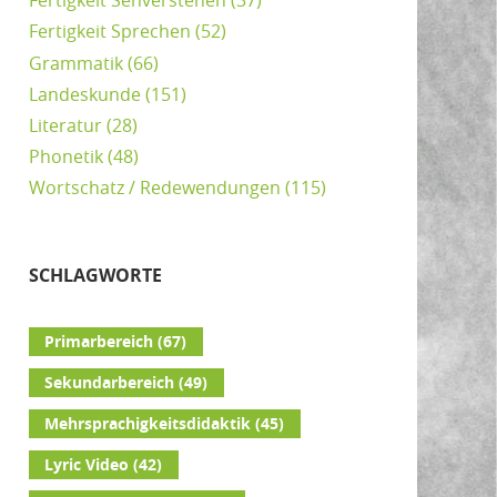
Fertigkeit Sehverstehen
(37)
Fertigkeit Sprechen
(52)
Grammatik
(66)
Landeskunde
(151)
Literatur
(28)
Phonetik
(48)
Wortschatz / Redewendungen
(115)
SCHLAGWORTE
Primarbereich
(67)
Sekundarbereich
(49)
Mehrsprachigkeitsdidaktik
(45)
Lyric Video
(42)