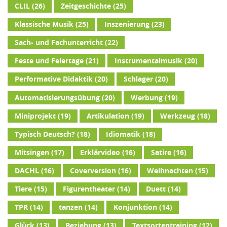
CLIL
(26)
Zeitgeschichte
(25)
Klassische Musik
(25)
Inszenierung
(23)
Sach- und Fachunterricht
(22)
Feste und Feiertage
(21)
Instrumentalmusik
(20)
Performative Didaktik
(20)
Schlager
(20)
Automatisierungsübung
(20)
Werbung
(19)
Miniprojekt
(19)
Artikulation
(19)
Werkzeug
(18)
Typisch Deutsch?
(18)
Idiomatik
(18)
Mitsingen
(17)
Erklärvideo
(16)
Satire
(16)
DACHL
(16)
Coverversion
(16)
Weihnachten
(15)
Tiere
(15)
Figurentheater
(14)
Duett
(14)
TPR
(14)
tanzen
(14)
Konjunktion
(14)
Glück
(13)
Beziehung
(13)
Textsortentraining
(12)