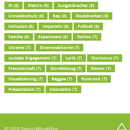
KI
(8)
Elektro
(8)
Zungenbrecher
(8)
Umweltschutz
(8)
Rap
(8)
Modalverben
(8)
Inklusion
(8)
Imperativ
(8)
Fußball
(8)
Familie
(8)
Experiment
(8)
Techno
(7)
Ukraine
(7)
Gitarrenakkorde
(7)
soziales Engagement
(7)
Lyrik
(7)
Tourismus
(7)
Freundschaft
(7)
Wortbildung
(7)
Wetter
(7)
Visualisierung
(7)
Reggae
(7)
Punkrock
(7)
Präsentation
(7)
Intonation
(7)
© 2026 DeutschMusikBlog