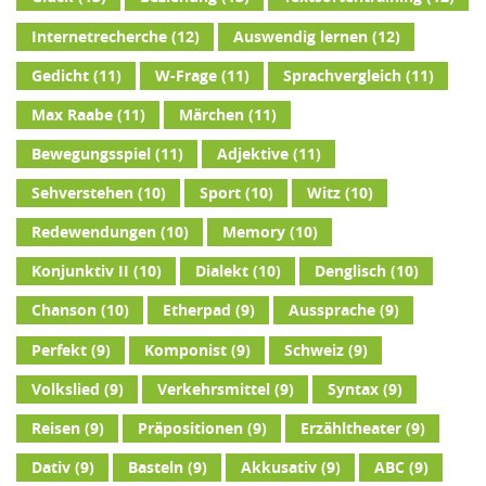
Internetrecherche
(12)
Auswendig lernen
(12)
Gedicht
(11)
W-Frage
(11)
Sprachvergleich
(11)
Max Raabe
(11)
Märchen
(11)
Bewegungsspiel
(11)
Adjektive
(11)
Sehverstehen
(10)
Sport
(10)
Witz
(10)
Redewendungen
(10)
Memory
(10)
Konjunktiv II
(10)
Dialekt
(10)
Denglisch
(10)
Chanson
(10)
Etherpad
(9)
Aussprache
(9)
Perfekt
(9)
Komponist
(9)
Schweiz
(9)
Volkslied
(9)
Verkehrsmittel
(9)
Syntax
(9)
Reisen
(9)
Präpositionen
(9)
Erzähltheater
(9)
Dativ
(9)
Basteln
(9)
Akkusativ
(9)
ABC
(9)