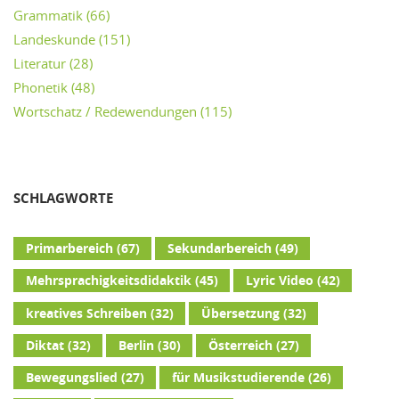
Grammatik
(66)
Landeskunde
(151)
Literatur
(28)
Phonetik
(48)
Wortschatz / Redewendungen
(115)
SCHLAGWORTE
Primarbereich
(67)
Sekundarbereich
(49)
Mehrsprachigkeitsdidaktik
(45)
Lyric Video
(42)
kreatives Schreiben
(32)
Übersetzung
(32)
Diktat
(32)
Berlin
(30)
Österreich
(27)
Bewegungslied
(27)
für Musikstudierende
(26)