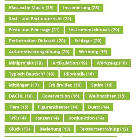
Klassische Musik
(25)
Inszenierung
(23)
Sach- und Fachunterricht
(22)
Feste und Feiertage
(21)
Instrumentalmusik
(20)
Performative Didaktik
(20)
Schlager
(20)
Automatisierungsübung
(20)
Werbung
(19)
Miniprojekt
(19)
Artikulation
(19)
Werkzeug
(18)
Typisch Deutsch?
(18)
Idiomatik
(18)
Mitsingen
(17)
Erklärvideo
(16)
Satire
(16)
DACHL
(16)
Coverversion
(16)
Weihnachten
(15)
Tiere
(15)
Figurentheater
(14)
Duett
(14)
TPR
(14)
tanzen
(14)
Konjunktion
(14)
Glück
(13)
Beziehung
(13)
Textsortentraining
(12)