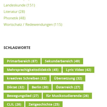
Landeskunde
(151)
Literatur
(28)
Phonetik
(48)
Wortschatz / Redewendungen
(115)
SCHLAGWORTE
Primarbereich
(67)
Sekundarbereich
(49)
Mehrsprachigkeitsdidaktik
(45)
Lyric Video
(42)
kreatives Schreiben
(32)
Übersetzung
(32)
Diktat
(32)
Berlin
(30)
Österreich
(27)
Bewegungslied
(27)
für Musikstudierende
(26)
CLIL
(26)
Zeitgeschichte
(25)