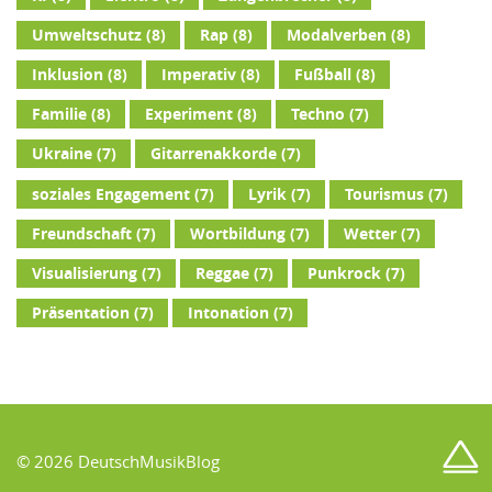
Umweltschutz
(8)
Rap
(8)
Modalverben
(8)
Inklusion
(8)
Imperativ
(8)
Fußball
(8)
Familie
(8)
Experiment
(8)
Techno
(7)
Ukraine
(7)
Gitarrenakkorde
(7)
soziales Engagement
(7)
Lyrik
(7)
Tourismus
(7)
Freundschaft
(7)
Wortbildung
(7)
Wetter
(7)
Visualisierung
(7)
Reggae
(7)
Punkrock
(7)
Präsentation
(7)
Intonation
(7)
© 2026 DeutschMusikBlog