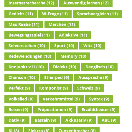
Internetrecherche
(12)
Auswendig lernen
(12)
Gedicht
(11)
W-Frage
(11)
Sprachvergleich
(11)
Max Raabe
(11)
Märchen
(11)
Bewegungsspiel
(11)
Adjektive
(11)
Sehverstehen
(10)
Sport
(10)
Witz
(10)
Redewendungen
(10)
Memory
(10)
Konjunktiv II
(10)
Dialekt
(10)
Denglisch
(10)
Chanson
(10)
Etherpad
(9)
Aussprache
(9)
Perfekt
(9)
Komponist
(9)
Schweiz
(9)
Volkslied
(9)
Verkehrsmittel
(9)
Syntax
(9)
Reisen
(9)
Präpositionen
(9)
Erzähltheater
(9)
Dativ
(9)
Basteln
(9)
Akkusativ
(9)
ABC
(9)
KI
(8)
Elektro
(8)
Zungenbrecher
(8)