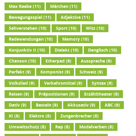
Max Raabe
(11)
Märchen
(11)
Bewegungsspiel
(11)
Adjektive
(11)
Sehverstehen
(10)
Sport
(10)
Witz
(10)
Redewendungen
(10)
Memory
(10)
Konjunktiv II
(10)
Dialekt
(10)
Denglisch
(10)
Chanson
(10)
Etherpad
(9)
Aussprache
(9)
Perfekt
(9)
Komponist
(9)
Schweiz
(9)
Volkslied
(9)
Verkehrsmittel
(9)
Syntax
(9)
Reisen
(9)
Präpositionen
(9)
Erzähltheater
(9)
Dativ
(9)
Basteln
(9)
Akkusativ
(9)
ABC
(9)
KI
(8)
Elektro
(8)
Zungenbrecher
(8)
Umweltschutz
(8)
Rap
(8)
Modalverben
(8)