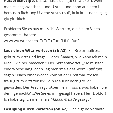
Aussprachetipp:
Das „Ü“ lässt sich gut entwickeln, wenn
man es eng zwischen I und U stellt und dann aus dem I
heraus in Richtung U zieht: si si sü süß, ki ki kü küssen, gli gli
glü glücklich
Probieren Sie es aus mit 5-10 Wörtern, die Sie im Video
gesammelt haben:
wi wi wü wünschen, Ti Ti Tü Tür, fi fi fü fünf
Laut einen Witz vorlesen (ab A2):
Ein Breitmaulfrosch
geht zum Arzt und fragt: „Lieber Aaaarzt, wie kann ich mein
Maaul kleiner maachen?“ Der Arzt antwortet: „Sie müssen
eine Woche lang jeden Tag mehrmals das Wort
Konfitüre
sagen.“ Nach einer Woche kommt der Breitmaulfrosch
traurig zum Arzt zurück. Sein Maul ist noch größer
geworden. Der Arzt fragt: „Aber Herr Frosch, was haben Sie
denn gemacht?“ „Wie Sie es mir gesagt haben, Herr Doktor!
Ich habe täglich mehrmals
Maaaarmelade
gesagt!“
Festigung durch Variation (ab A2):
Eine eigene Variante