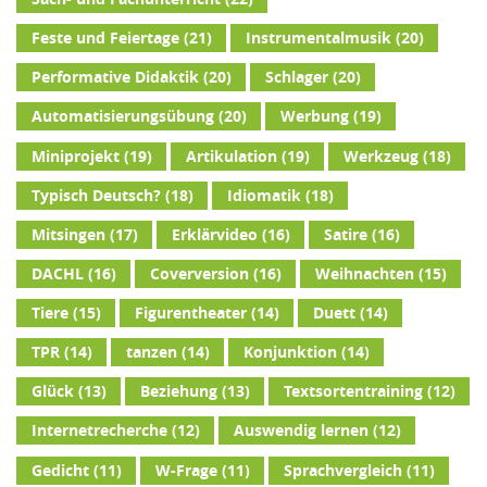
Feste und Feiertage
(21)
Instrumentalmusik
(20)
Performative Didaktik
(20)
Schlager
(20)
Automatisierungsübung
(20)
Werbung
(19)
Miniprojekt
(19)
Artikulation
(19)
Werkzeug
(18)
Typisch Deutsch?
(18)
Idiomatik
(18)
Mitsingen
(17)
Erklärvideo
(16)
Satire
(16)
DACHL
(16)
Coverversion
(16)
Weihnachten
(15)
Tiere
(15)
Figurentheater
(14)
Duett
(14)
TPR
(14)
tanzen
(14)
Konjunktion
(14)
Glück
(13)
Beziehung
(13)
Textsortentraining
(12)
Internetrecherche
(12)
Auswendig lernen
(12)
Gedicht
(11)
W-Frage
(11)
Sprachvergleich
(11)