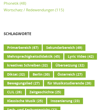
Phonetik
(48)
Wortschatz / Redewendungen
(115)
SCHLAGWORTE
Primarbereich
(67)
Sekundarbereich
(49)
Mehrsprachigkeitsdidaktik
(45)
Lyric Video
(42)
kreatives Schreiben
(32)
Übersetzung
(32)
Diktat
(32)
Berlin
(30)
Österreich
(27)
Bewegungslied
(27)
für Musikstudierende
(26)
CLIL
(26)
Zeitgeschichte
(25)
Klassische Musik
(25)
Inszenierung
(23)
Sach- und Fachunterricht
(22)