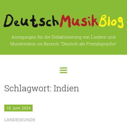
Anregungen für die Didaktisierung von Liedern und
Musikvideos im Bereich "Deutsch als Fremdsprache"
Schlagwort:
Indien
18. Juni 2024
LANDESKUNDE