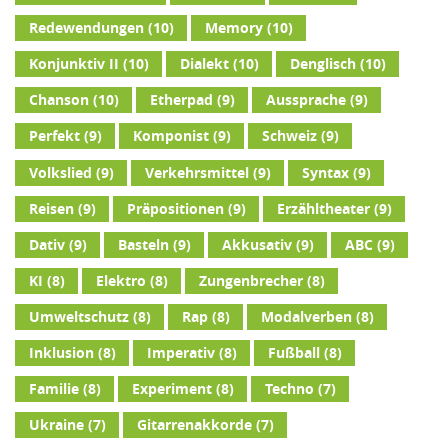
Redewendungen
(10)
Memory
(10)
Konjunktiv II
(10)
Dialekt
(10)
Denglisch
(10)
Chanson
(10)
Etherpad
(9)
Aussprache
(9)
Perfekt
(9)
Komponist
(9)
Schweiz
(9)
Volkslied
(9)
Verkehrsmittel
(9)
Syntax
(9)
Reisen
(9)
Präpositionen
(9)
Erzähltheater
(9)
Dativ
(9)
Basteln
(9)
Akkusativ
(9)
ABC
(9)
KI
(8)
Elektro
(8)
Zungenbrecher
(8)
Umweltschutz
(8)
Rap
(8)
Modalverben
(8)
Inklusion
(8)
Imperativ
(8)
Fußball
(8)
Familie
(8)
Experiment
(8)
Techno
(7)
Ukraine
(7)
Gitarrenakkorde
(7)