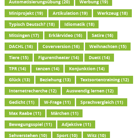
Automatisierungsübung
(20)
Werbung
(19)
Miniprojekt
(19)
Artikulation
(19)
Werkzeug
(18)
Typisch Deutsch?
(18)
Idiomatik
(18)
Mitsingen
(17)
Erklärvideo
(16)
Satire
(16)
DACHL
(16)
Coverversion
(16)
Weihnachten
(15)
Tiere
(15)
Figurentheater
(14)
Duett
(14)
TPR
(14)
tanzen
(14)
Konjunktion
(14)
Glück
(13)
Beziehung
(13)
Textsortentraining
(12)
Internetrecherche
(12)
Auswendig lernen
(12)
Gedicht
(11)
W-Frage
(11)
Sprachvergleich
(11)
Max Raabe
(11)
Märchen
(11)
Bewegungsspiel
(11)
Adjektive
(11)
Sehverstehen
(10)
Sport
(10)
Witz
(10)