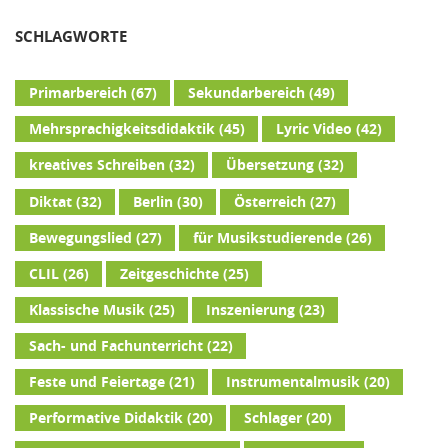
SCHLAGWORTE
Primarbereich
(67)
Sekundarbereich
(49)
Mehrsprachigkeitsdidaktik
(45)
Lyric Video
(42)
kreatives Schreiben
(32)
Übersetzung
(32)
Diktat
(32)
Berlin
(30)
Österreich
(27)
Bewegungslied
(27)
für Musikstudierende
(26)
CLIL
(26)
Zeitgeschichte
(25)
Klassische Musik
(25)
Inszenierung
(23)
Sach- und Fachunterricht
(22)
Feste und Feiertage
(21)
Instrumentalmusik
(20)
Performative Didaktik
(20)
Schlager
(20)