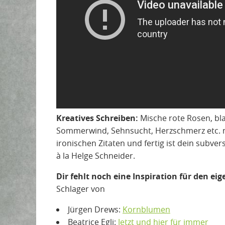
Kreatives Schreiben:
Mische rote Rosen, b
Sommerwind, Sehnsucht, Herzschmerz etc. mit
ironischen Zitaten und fertig ist dein subver
à la Helge Schneider.
Dir fehlt noch eine Inspiration für den ei
Schlager von
Jürgen Drews:
Kornblumen
Beatrice Egli:
Jetzt und hier für immer