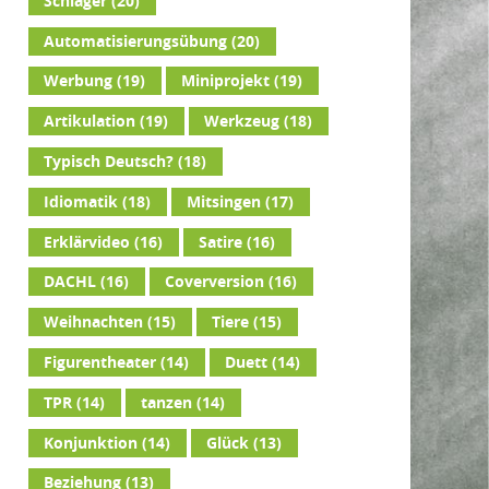
Schlager
(20)
Automatisierungsübung
(20)
Werbung
(19)
Miniprojekt
(19)
Artikulation
(19)
Werkzeug
(18)
Typisch Deutsch?
(18)
Idiomatik
(18)
Mitsingen
(17)
Erklärvideo
(16)
Satire
(16)
DACHL
(16)
Coverversion
(16)
Weihnachten
(15)
Tiere
(15)
Figurentheater
(14)
Duett
(14)
TPR
(14)
tanzen
(14)
Konjunktion
(14)
Glück
(13)
Beziehung
(13)