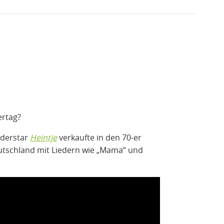
rtag?
nderstar
Heintje
verkaufte in den 70-er
eutschland mit Liedern wie „Mama“ und