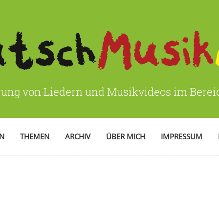
rung von Liedern und Musikvideos im Bere
EN
THEMEN
ARCHIV
ÜBER MICH
IMPRESSUM