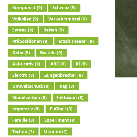
Komponist
(9)
Schweiz
(9)
Volkslied
(9)
Verkehrsmittel
(9)
Syntax
(9)
Reisen
(9)
Präpositionen
(9)
Erzähltheater
(9)
Dativ
(9)
Basteln
(9)
Akkusativ
(9)
ABC
(9)
KI
(8)
Elektro
(8)
Zungenbrecher
(8)
Umweltschutz
(8)
Rap
(8)
Modalverben
(8)
Inklusion
(8)
Imperativ
(8)
Fußball
(8)
Familie
(8)
Experiment
(8)
Techno
(7)
Ukraine
(7)