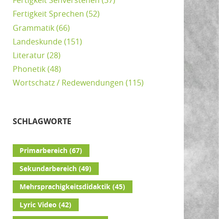
Fertigkeit Sehverstehen
(37)
Fertigkeit Sprechen
(52)
Grammatik
(66)
Landeskunde
(151)
Literatur
(28)
Phonetik
(48)
Wortschatz / Redewendungen
(115)
SCHLAGWORTE
Primarbereich
(67)
Sekundarbereich
(49)
Mehrsprachigkeitsdidaktik
(45)
Lyric Video
(42)