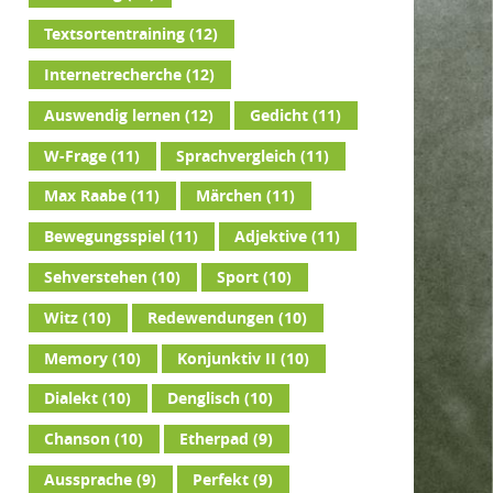
Textsortentraining
(12)
Internetrecherche
(12)
Auswendig lernen
(12)
Gedicht
(11)
W-Frage
(11)
Sprachvergleich
(11)
Max Raabe
(11)
Märchen
(11)
Bewegungsspiel
(11)
Adjektive
(11)
Sehverstehen
(10)
Sport
(10)
Witz
(10)
Redewendungen
(10)
Memory
(10)
Konjunktiv II
(10)
Dialekt
(10)
Denglisch
(10)
Chanson
(10)
Etherpad
(9)
Aussprache
(9)
Perfekt
(9)