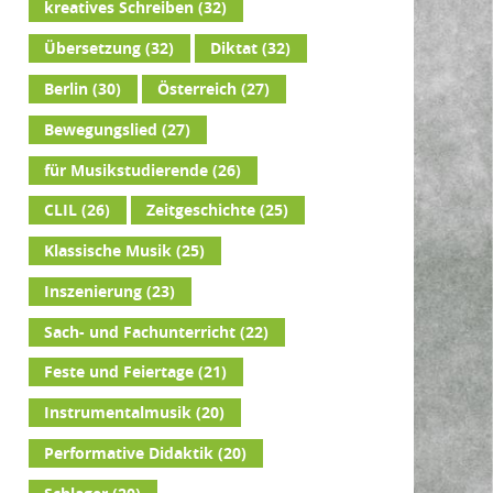
kreatives Schreiben
(32)
Übersetzung
(32)
Diktat
(32)
Berlin
(30)
Österreich
(27)
Bewegungslied
(27)
für Musikstudierende
(26)
CLIL
(26)
Zeitgeschichte
(25)
Klassische Musik
(25)
Inszenierung
(23)
Sach- und Fachunterricht
(22)
Feste und Feiertage
(21)
Instrumentalmusik
(20)
Performative Didaktik
(20)