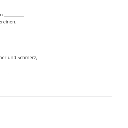
 __________.
ereinen.
mer und Schmerz,
____.