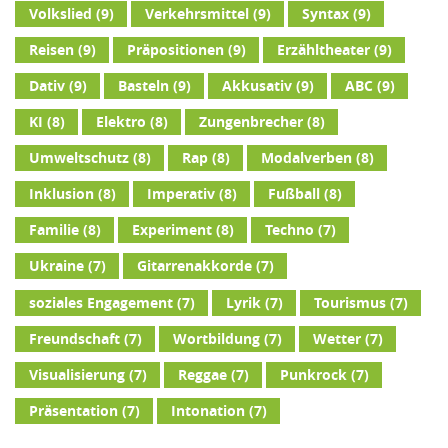
Volkslied
(9)
Verkehrsmittel
(9)
Syntax
(9)
Reisen
(9)
Präpositionen
(9)
Erzähltheater
(9)
Dativ
(9)
Basteln
(9)
Akkusativ
(9)
ABC
(9)
KI
(8)
Elektro
(8)
Zungenbrecher
(8)
Umweltschutz
(8)
Rap
(8)
Modalverben
(8)
Inklusion
(8)
Imperativ
(8)
Fußball
(8)
Familie
(8)
Experiment
(8)
Techno
(7)
Ukraine
(7)
Gitarrenakkorde
(7)
soziales Engagement
(7)
Lyrik
(7)
Tourismus
(7)
Freundschaft
(7)
Wortbildung
(7)
Wetter
(7)
Visualisierung
(7)
Reggae
(7)
Punkrock
(7)
Präsentation
(7)
Intonation
(7)