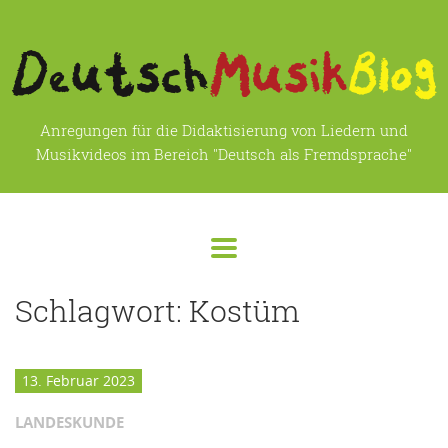
Anregungen für die Didaktisierung von Liedern und
Musikvideos im Bereich "Deutsch als Fremdsprache"
Schlagwort:
Kostüm
13. Februar 2023
LANDESKUNDE