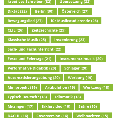
kreatives Schreiben
(32)
Übersetzung
(32)
Diktat
(32)
Berlin
(30)
Österreich
(27)
Bewegungslied
(27)
für Musikstudierende
(26)
CLIL
(26)
Zeitgeschichte
(25)
Klassische Musik
(25)
Inszenierung
(23)
Sach- und Fachunterricht
(22)
Feste und Feiertage
(21)
Instrumentalmusik
(20)
Performative Didaktik
(20)
Schlager
(20)
Automatisierungsübung
(20)
Werbung
(19)
Miniprojekt
(19)
Artikulation
(19)
Werkzeug
(18)
Typisch Deutsch?
(18)
Idiomatik
(18)
Mitsingen
(17)
Erklärvideo
(16)
Satire
(16)
DACHL
(16)
Coverversion
(16)
Weihnachten
(15)