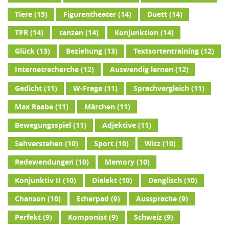
Tiere
(15)
Figurentheater
(14)
Duett
(14)
TPR
(14)
tanzen
(14)
Konjunktion
(14)
Glück
(13)
Beziehung
(13)
Textsortentraining
(12)
Internetrecherche
(12)
Auswendig lernen
(12)
Gedicht
(11)
W-Frage
(11)
Sprachvergleich
(11)
Max Raabe
(11)
Märchen
(11)
Bewegungsspiel
(11)
Adjektive
(11)
Sehverstehen
(10)
Sport
(10)
Witz
(10)
Redewendungen
(10)
Memory
(10)
Konjunktiv II
(10)
Dialekt
(10)
Denglisch
(10)
Chanson
(10)
Etherpad
(9)
Aussprache
(9)
Perfekt
(9)
Komponist
(9)
Schweiz
(9)