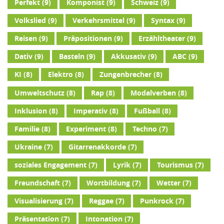
Perfekt
(9)
Komponist
(9)
Schweiz
(9)
Volkslied
(9)
Verkehrsmittel
(9)
Syntax
(9)
Reisen
(9)
Präpositionen
(9)
Erzähltheater
(9)
Dativ
(9)
Basteln
(9)
Akkusativ
(9)
ABC
(9)
KI
(8)
Elektro
(8)
Zungenbrecher
(8)
Umweltschutz
(8)
Rap
(8)
Modalverben
(8)
Inklusion
(8)
Imperativ
(8)
Fußball
(8)
Familie
(8)
Experiment
(8)
Techno
(7)
Ukraine
(7)
Gitarrenakkorde
(7)
soziales Engagement
(7)
Lyrik
(7)
Tourismus
(7)
Freundschaft
(7)
Wortbildung
(7)
Wetter
(7)
Visualisierung
(7)
Reggae
(7)
Punkrock
(7)
Präsentation
(7)
Intonation
(7)