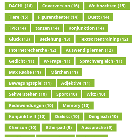
DACHL
(16)
Coverversion
(16)
Weihnachten
(15)
Tiere
(15)
Figurentheater
(14)
Duett
(14)
TPR
(14)
tanzen
(14)
Konjunktion
(14)
Glück
(13)
Beziehung
(13)
Textsortentraining
(12)
Internetrecherche
(12)
Auswendig lernen
(12)
Gedicht
(11)
W-Frage
(11)
Sprachvergleich
(11)
Max Raabe
(11)
Märchen
(11)
Bewegungsspiel
(11)
Adjektive
(11)
Sehverstehen
(10)
Sport
(10)
Witz
(10)
Redewendungen
(10)
Memory
(10)
Konjunktiv II
(10)
Dialekt
(10)
Denglisch
(10)
Chanson
(10)
Etherpad
(9)
Aussprache
(9)