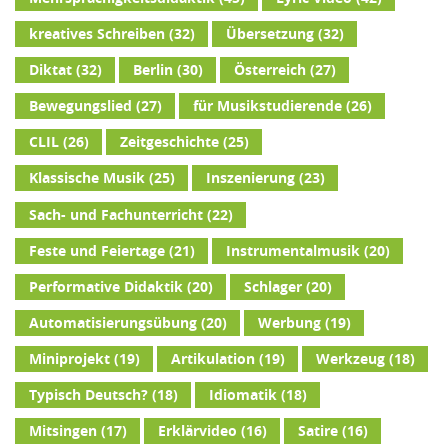
kreatives Schreiben
(32)
Übersetzung
(32)
Diktat
(32)
Berlin
(30)
Österreich
(27)
Bewegungslied
(27)
für Musikstudierende
(26)
CLIL
(26)
Zeitgeschichte
(25)
Klassische Musik
(25)
Inszenierung
(23)
Sach- und Fachunterricht
(22)
Feste und Feiertage
(21)
Instrumentalmusik
(20)
Performative Didaktik
(20)
Schlager
(20)
Automatisierungsübung
(20)
Werbung
(19)
Miniprojekt
(19)
Artikulation
(19)
Werkzeug
(18)
Typisch Deutsch?
(18)
Idiomatik
(18)
Mitsingen
(17)
Erklärvideo
(16)
Satire
(16)