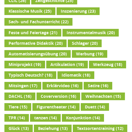
CLIL
(26)
Zeitgeschichte
(25)
Klassische Musik
(25)
Inszenierung
(23)
Sach- und Fachunterricht
(22)
Feste und Feiertage
(21)
Instrumentalmusik
(20)
Performative Didaktik
(20)
Schlager
(20)
Automatisierungsübung
(20)
Werbung
(19)
Miniprojekt
(19)
Artikulation
(19)
Werkzeug
(18)
Typisch Deutsch?
(18)
Idiomatik
(18)
Mitsingen
(17)
Erklärvideo
(16)
Satire
(16)
DACHL
(16)
Coverversion
(16)
Weihnachten
(15)
Tiere
(15)
Figurentheater
(14)
Duett
(14)
TPR
(14)
tanzen
(14)
Konjunktion
(14)
Glück
(13)
Beziehung
(13)
Textsortentraining
(12)