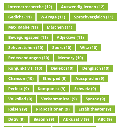
Internetrecherche
(12)
Auswendig lernen
(12)
Gedicht
(11)
W-Frage
(11)
Sprachvergleich
(11)
Max Raabe
(11)
Märchen
(11)
Bewegungsspiel
(11)
Adjektive
(11)
Sehverstehen
(10)
Sport
(10)
Witz
(10)
Redewendungen
(10)
Memory
(10)
Konjunktiv II
(10)
Dialekt
(10)
Denglisch
(10)
Chanson
(10)
Etherpad
(9)
Aussprache
(9)
Perfekt
(9)
Komponist
(9)
Schweiz
(9)
Volkslied
(9)
Verkehrsmittel
(9)
Syntax
(9)
Reisen
(9)
Präpositionen
(9)
Erzähltheater
(9)
Dativ
(9)
Basteln
(9)
Akkusativ
(9)
ABC
(9)