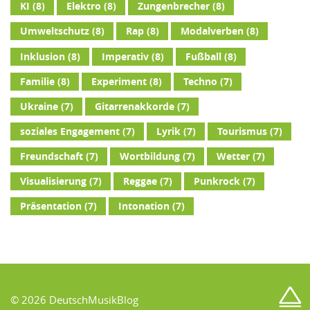
KI
(8)
Elektro
(8)
Zungenbrecher
(8)
Umweltschutz
(8)
Rap
(8)
Modalverben
(8)
Inklusion
(8)
Imperativ
(8)
Fußball
(8)
Familie
(8)
Experiment
(8)
Techno
(7)
Ukraine
(7)
Gitarrenakkorde
(7)
soziales Engagement
(7)
Lyrik
(7)
Tourismus
(7)
Freundschaft
(7)
Wortbildung
(7)
Wetter
(7)
Visualisierung
(7)
Reggae
(7)
Punkrock
(7)
Präsentation
(7)
Intonation
(7)
© 2026 DeutschMusikBlog