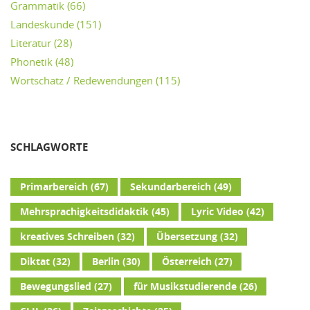
Grammatik
(66)
Landeskunde
(151)
Literatur
(28)
Phonetik
(48)
Wortschatz / Redewendungen
(115)
SCHLAGWORTE
Primarbereich
(67)
Sekundarbereich
(49)
Mehrsprachigkeitsdidaktik
(45)
Lyric Video
(42)
kreatives Schreiben
(32)
Übersetzung
(32)
Diktat
(32)
Berlin
(30)
Österreich
(27)
Bewegungslied
(27)
für Musikstudierende
(26)