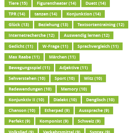
Tiere
(15)
Figurentheater
(14)
Duett
(14)
TPR
(14)
tanzen
(14)
Konjunktion
(14)
Glück
(13)
Beziehung
(13)
Textsortentraining
(12)
Internetrecherche
(12)
Auswendig lernen
(12)
Gedicht
(11)
W-Frage
(11)
Sprachvergleich
(11)
Max Raabe
(11)
Märchen
(11)
Bewegungsspiel
(11)
Adjektive
(11)
Sehverstehen
(10)
Sport
(10)
Witz
(10)
Redewendungen
(10)
Memory
(10)
Konjunktiv II
(10)
Dialekt
(10)
Denglisch
(10)
Chanson
(10)
Etherpad
(9)
Aussprache
(9)
Perfekt
(9)
Komponist
(9)
Schweiz
(9)
Volkslied
(9)
Verkehrsmittel
(9)
Syntax
(9)