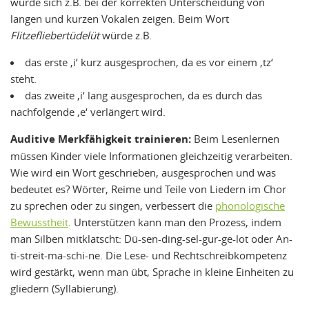
würde sich z.B. bei der korrekten Unterscheidung von
langen und kurzen Vokalen zeigen. Beim Wort
Flitzefliebertüdelüt
würde z.B.
das erste ‚i‘ kurz ausgesprochen, da es vor einem ‚tz‘
steht.
das zweite ‚i‘ lang ausgesprochen, da es durch das
nachfolgende ‚e‘ verlängert wird.
Auditive Merkfähigkeit trainieren:
Beim Lesenlernen
müssen Kinder viele Informationen gleichzeitig verarbeiten.
Wie wird ein Wort geschrieben, ausgesprochen und was
bedeutet es? Wörter, Reime und Teile von Liedern im Chor
zu sprechen oder zu singen, verbessert die
phonologische
Bewusstheit
. Unterstützen kann man den Prozess, indem
man Silben mitklatscht: Dü-sen-ding-sel-gur-ge-lot oder An-
ti-streit-ma-schi-ne. Die Lese- und Rechtschreibkompetenz
wird gestärkt, wenn man übt, Sprache in kleine Einheiten zu
gliedern (Syllabierung).