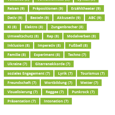
Reisen
(9)
Präpositionen
(9)
Erzähltheater
(9)
Dativ
(9)
Basteln
(9)
Akkusativ
(9)
ABC
(9)
KI
(8)
Elektro
(8)
Zungenbrecher
(8)
Umweltschutz
(8)
Rap
(8)
Modalverben
(8)
Inklusion
(8)
Imperativ
(8)
Fußball
(8)
Familie
(8)
Experiment
(8)
Techno
(7)
Ukraine
(7)
Gitarrenakkorde
(7)
soziales Engagement
(7)
Lyrik
(7)
Tourismus
(7)
Freundschaft
(7)
Wortbildung
(7)
Wetter
(7)
Visualisierung
(7)
Reggae
(7)
Punkrock
(7)
Präsentation
(7)
Intonation
(7)