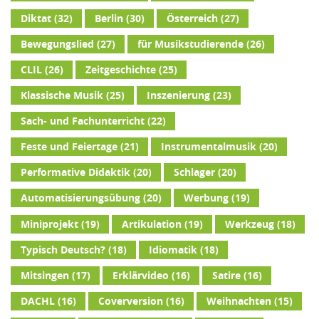
Diktat
(32)
Berlin
(30)
Österreich
(27)
Bewegungslied
(27)
für Musikstudierende
(26)
CLIL
(26)
Zeitgeschichte
(25)
Klassische Musik
(25)
Inszenierung
(23)
Sach- und Fachunterricht
(22)
Feste und Feiertage
(21)
Instrumentalmusik
(20)
Performative Didaktik
(20)
Schlager
(20)
Automatisierungsübung
(20)
Werbung
(19)
Miniprojekt
(19)
Artikulation
(19)
Werkzeug
(18)
Typisch Deutsch?
(18)
Idiomatik
(18)
Mitsingen
(17)
Erklärvideo
(16)
Satire
(16)
DACHL
(16)
Coverversion
(16)
Weihnachten
(15)