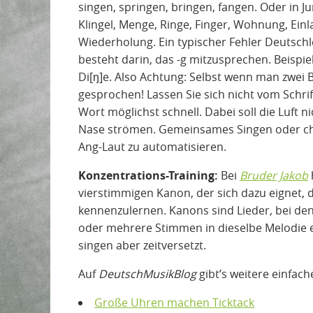
singen, springen, bringen, fangen. Oder in Ju
Klingel, Menge, Ringe, Finger, Wohnung, Ein
Wiederholung. Ein typischer Fehler Deutsch
besteht darin, das -g mitzusprechen. Beispiel: 
Di[⁠ŋ⁠]e. Also Achtung: Selbst wenn man zwei 
gesprochen! Lassen Sie sich nicht vom Schri
Wort möglichst schnell. Dabei soll die Luft
Nase strömen. Gemeinsames Singen oder cho
Ang-Laut zu automatisieren.
Konzentrations-Training:
Bei
Bruder Jakob
vierstimmigen Kanon, der sich dazu eignet, 
kennenzulernen. Kanons sind Lieder, bei d
oder mehrere Stimmen in dieselbe Melodie e
singen aber zeitversetzt.
Auf
DeutschMusikBlog
gibt’s weitere einfac
Große Uhren machen Ticktack