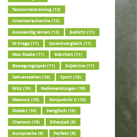
Textsortentraining
(12)
Internetrecherche
(12)
Auswendig lernen
(12)
Gedicht
(11)
W-Frage
(11)
Sprachvergleich
(11)
Max Raabe
(11)
Märchen
(11)
Bewegungsspiel
(11)
Adjektive
(11)
Sehverstehen
(10)
Sport
(10)
Witz
(10)
Redewendungen
(10)
Memory
(10)
Konjunktiv II
(10)
Dialekt
(10)
Denglisch
(10)
Chanson
(10)
Etherpad
(9)
Aussprache
(9)
Perfekt
(9)