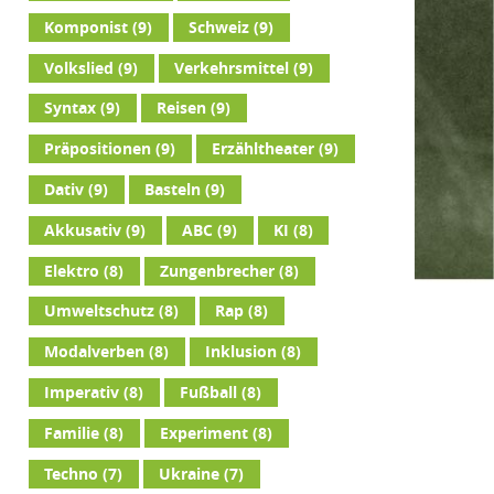
Komponist
(9)
Schweiz
(9)
Volkslied
(9)
Verkehrsmittel
(9)
Syntax
(9)
Reisen
(9)
Präpositionen
(9)
Erzähltheater
(9)
Dativ
(9)
Basteln
(9)
Akkusativ
(9)
ABC
(9)
KI
(8)
Elektro
(8)
Zungenbrecher
(8)
Umweltschutz
(8)
Rap
(8)
Modalverben
(8)
Inklusion
(8)
Imperativ
(8)
Fußball
(8)
Familie
(8)
Experiment
(8)
Techno
(7)
Ukraine
(7)