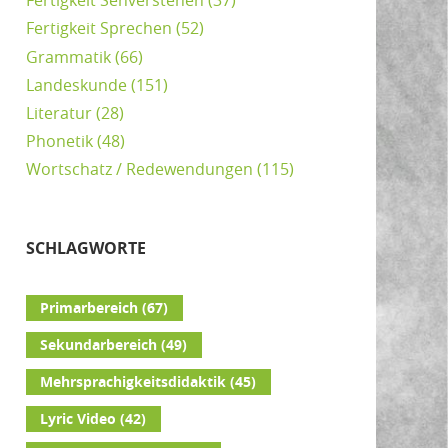
Fertigkeit Sehverstehen
(37)
Fertigkeit Sprechen
(52)
Grammatik
(66)
Landeskunde
(151)
Literatur
(28)
Phonetik
(48)
Wortschatz / Redewendungen
(115)
SCHLAGWORTE
Primarbereich
(67)
Sekundarbereich
(49)
Mehrsprachigkeitsdidaktik
(45)
Lyric Video
(42)