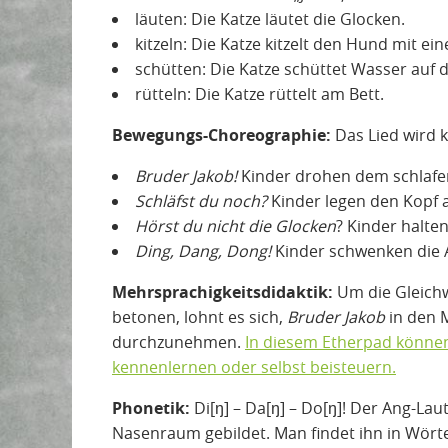
läuten: Die Katze läutet die Glocken.
kitzeln: Die Katze kitzelt den Hund mit ein
schütten: Die Katze schüttet Wasser auf 
rütteln: Die Katze rüttelt am Bett.
Bewegungs-Choreographie:
Das Lied wird 
Bruder Jakob!
Kinder drohen dem schlafen
Schläfst du noch?
Kinder legen den Kopf 
Hörst du nicht die Glocken
? Kinder halte
Ding, Dang, Dong!
Kinder schwenken die 
Mehrsprachigkeitsdidaktik:
Um die Gleichw
betonen, lohnt es sich,
Bruder Jakob
in den 
durchzunehmen.
In diesem Etherpad können
kennenlernen oder selbst beisteuern.
Phonetik:
Di[⁠ŋ⁠] – Da[⁠ŋ⁠] – Do[⁠ŋ⁠]! Der Ang-Laut
Nasenraum gebildet. Man findet ihn in Wört