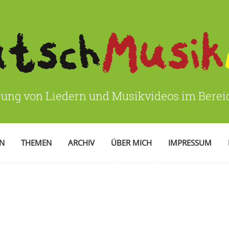
rung von Liedern und Musikvideos im Bere
EN
THEMEN
ARCHIV
ÜBER MICH
IMPRESSUM