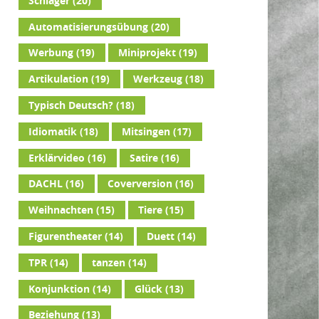
Schlager
(20)
Automatisierungsübung
(20)
Werbung
(19)
Miniprojekt
(19)
Artikulation
(19)
Werkzeug
(18)
Typisch Deutsch?
(18)
Idiomatik
(18)
Mitsingen
(17)
Erklärvideo
(16)
Satire
(16)
DACHL
(16)
Coverversion
(16)
Weihnachten
(15)
Tiere
(15)
Figurentheater
(14)
Duett
(14)
TPR
(14)
tanzen
(14)
Konjunktion
(14)
Glück
(13)
Beziehung
(13)