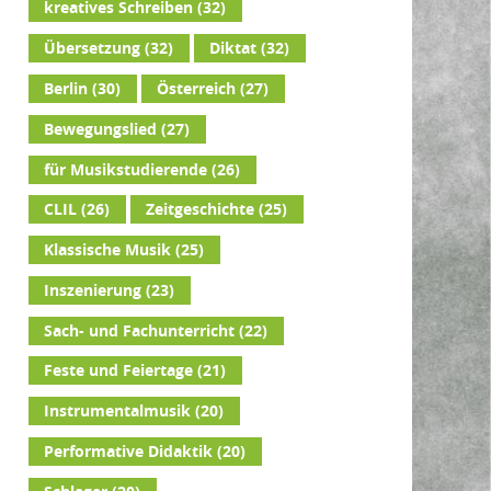
kreatives Schreiben
(32)
Übersetzung
(32)
Diktat
(32)
Berlin
(30)
Österreich
(27)
Bewegungslied
(27)
für Musikstudierende
(26)
CLIL
(26)
Zeitgeschichte
(25)
Klassische Musik
(25)
Inszenierung
(23)
Sach- und Fachunterricht
(22)
Feste und Feiertage
(21)
Instrumentalmusik
(20)
Performative Didaktik
(20)