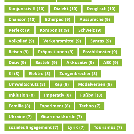
Konjunktiv II
(10)
Dialekt
(10)
Denglisch
(10)
Chanson
(10)
Etherpad
(9)
Aussprache
(9)
Perfekt
(9)
Komponist
(9)
Schweiz
(9)
Volkslied
(9)
Verkehrsmittel
(9)
Syntax
(9)
Reisen
(9)
Präpositionen
(9)
Erzähltheater
(9)
Dativ
(9)
Basteln
(9)
Akkusativ
(9)
ABC
(9)
KI
(8)
Elektro
(8)
Zungenbrecher
(8)
Umweltschutz
(8)
Rap
(8)
Modalverben
(8)
Inklusion
(8)
Imperativ
(8)
Fußball
(8)
Familie
(8)
Experiment
(8)
Techno
(7)
Ukraine
(7)
Gitarrenakkorde
(7)
soziales Engagement
(7)
Lyrik
(7)
Tourismus
(7)