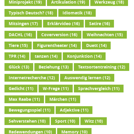
Miniprojekt
(19)
Artikulation
(19)
Werkzeug
(18)
Typisch Deutsch?
(18)
Idiomatik
(18)
Mitsingen
(17)
Erklärvideo
(16)
Satire
(16)
DACHL
(16)
Coverversion
(16)
Weihnachten
(15)
Tiere
(15)
Figurentheater
(14)
Duett
(14)
TPR
(14)
tanzen
(14)
Konjunktion
(14)
Glück
(13)
Beziehung
(13)
Textsortentraining
(12)
Internetrecherche
(12)
Auswendig lernen
(12)
Gedicht
(11)
W-Frage
(11)
Sprachvergleich
(11)
Max Raabe
(11)
Märchen
(11)
Bewegungsspiel
(11)
Adjektive
(11)
Sehverstehen
(10)
Sport
(10)
Witz
(10)
Redewendungen
(10)
Memory
(10)