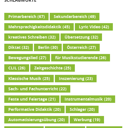
SCHLAGWORTE
Primarbereich
(67)
Sekundarbereich
(49)
Mehrsprachigkeitsdidaktik
(45)
Lyric Video
(42)
kreatives Schreiben
(32)
Übersetzung
(32)
Diktat
(32)
Berlin
(30)
Österreich
(27)
Bewegungslied
(27)
für Musikstudierende
(26)
CLIL
(26)
Zeitgeschichte
(25)
Klassische Musik
(25)
Inszenierung
(23)
Sach- und Fachunterricht
(22)
Feste und Feiertage
(21)
Instrumentalmusik
(20)
Performative Didaktik
(20)
Schlager
(20)
Automatisierungsübung
(20)
Werbung
(19)