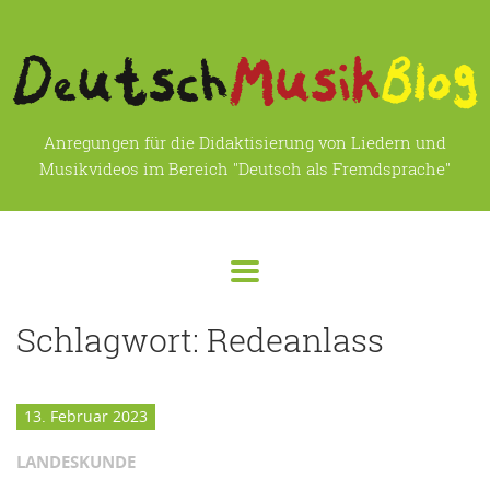
Anregungen für die Didaktisierung von Liedern und
Musikvideos im Bereich "Deutsch als Fremdsprache"
Schlagwort:
Redeanlass
13. Februar 2023
LANDESKUNDE