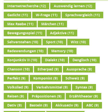
Internetrecherche
(12)
Auswendig lernen
(12)
Gedicht
(11)
W-Frage
(11)
Sprachvergleich
(11)
Max Raabe
(11)
Märchen
(11)
Bewegungsspiel
(11)
Adjektive
(11)
Sehverstehen
(10)
Sport
(10)
Witz
(10)
Redewendungen
(10)
Memory
(10)
Konjunktiv II
(10)
Dialekt
(10)
Denglisch
(10)
Chanson
(10)
Etherpad
(9)
Aussprache
(9)
Perfekt
(9)
Komponist
(9)
Schweiz
(9)
Volkslied
(9)
Verkehrsmittel
(9)
Syntax
(9)
Reisen
(9)
Präpositionen
(9)
Erzähltheater
(9)
Dativ
(9)
Basteln
(9)
Akkusativ
(9)
ABC
(9)