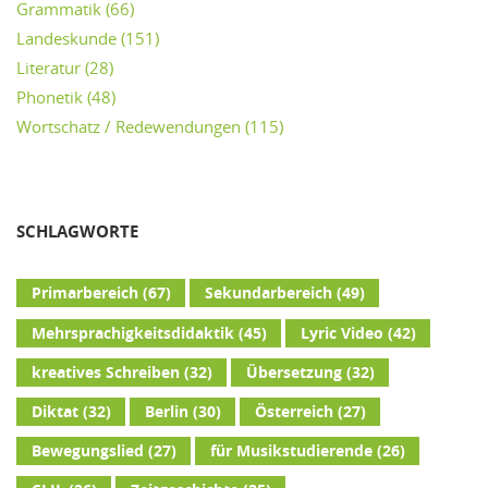
Grammatik
(66)
Landeskunde
(151)
Literatur
(28)
Phonetik
(48)
Wortschatz / Redewendungen
(115)
SCHLAGWORTE
Primarbereich
(67)
Sekundarbereich
(49)
Mehrsprachigkeitsdidaktik
(45)
Lyric Video
(42)
kreatives Schreiben
(32)
Übersetzung
(32)
Diktat
(32)
Berlin
(30)
Österreich
(27)
Bewegungslied
(27)
für Musikstudierende
(26)