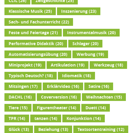
CLIL
(26)
Zeitgeschichte
(25)
Klassische Musik
(25)
Inszenierung
(23)
Sach- und Fachunterricht
(22)
Feste und Feiertage
(21)
Instrumentalmusik
(20)
Performative Didaktik
(20)
Schlager
(20)
Automatisierungsübung
(20)
Werbung
(19)
Miniprojekt
(19)
Artikulation
(19)
Werkzeug
(18)
Typisch Deutsch?
(18)
Idiomatik
(18)
Mitsingen
(17)
Erklärvideo
(16)
Satire
(16)
DACHL
(16)
Coverversion
(16)
Weihnachten
(15)
Tiere
(15)
Figurentheater
(14)
Duett
(14)
TPR
(14)
tanzen
(14)
Konjunktion
(14)
Glück
(13)
Beziehung
(13)
Textsortentraining
(12)