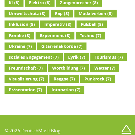
KI
(8)
Elektro
(8)
Zungenbrecher
(8)
Umweltschutz
(8)
Rap
(8)
Modalverben
(8)
Inklusion
(8)
Imperativ
(8)
Fußball
(8)
Familie
(8)
Experiment
(8)
Techno
(7)
Ukraine
(7)
Gitarrenakkorde
(7)
soziales Engagement
(7)
Lyrik
(7)
Tourismus
(7)
Freundschaft
(7)
Wortbildung
(7)
Wetter
(7)
Visualisierung
(7)
Reggae
(7)
Punkrock
(7)
Präsentation
(7)
Intonation
(7)
© 2026 DeutschMusikBlog