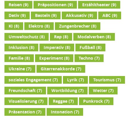
Reisen
(9)
Präpositionen
(9)
Erzähltheater
(9)
Dativ
(9)
Basteln
(9)
Akkusativ
(9)
ABC
(9)
KI
(8)
Elektro
(8)
Zungenbrecher
(8)
Umweltschutz
(8)
Rap
(8)
Modalverben
(8)
Inklusion
(8)
Imperativ
(8)
Fußball
(8)
Familie
(8)
Experiment
(8)
Techno
(7)
Ukraine
(7)
Gitarrenakkorde
(7)
soziales Engagement
(7)
Lyrik
(7)
Tourismus
(7)
Freundschaft
(7)
Wortbildung
(7)
Wetter
(7)
Visualisierung
(7)
Reggae
(7)
Punkrock
(7)
Präsentation
(7)
Intonation
(7)