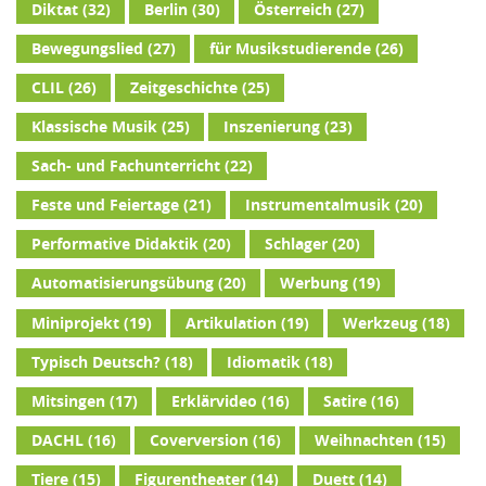
Diktat
(32)
Berlin
(30)
Österreich
(27)
Bewegungslied
(27)
für Musikstudierende
(26)
CLIL
(26)
Zeitgeschichte
(25)
Klassische Musik
(25)
Inszenierung
(23)
Sach- und Fachunterricht
(22)
Feste und Feiertage
(21)
Instrumentalmusik
(20)
Performative Didaktik
(20)
Schlager
(20)
Automatisierungsübung
(20)
Werbung
(19)
Miniprojekt
(19)
Artikulation
(19)
Werkzeug
(18)
Typisch Deutsch?
(18)
Idiomatik
(18)
Mitsingen
(17)
Erklärvideo
(16)
Satire
(16)
DACHL
(16)
Coverversion
(16)
Weihnachten
(15)
Tiere
(15)
Figurentheater
(14)
Duett
(14)