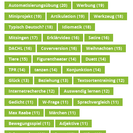
Automatisierungsübung
(20)
Werbung
(19)
Miniprojekt
(19)
Artikulation
(19)
Werkzeug
(18)
Typisch Deutsch?
(18)
Idiomatik
(18)
Mitsingen
(17)
Erklärvideo
(16)
Satire
(16)
DACHL
(16)
Coverversion
(16)
Weihnachten
(15)
Tiere
(15)
Figurentheater
(14)
Duett
(14)
TPR
(14)
tanzen
(14)
Konjunktion
(14)
Glück
(13)
Beziehung
(13)
Textsortentraining
(12)
Internetrecherche
(12)
Auswendig lernen
(12)
Gedicht
(11)
W-Frage
(11)
Sprachvergleich
(11)
Max Raabe
(11)
Märchen
(11)
Bewegungsspiel
(11)
Adjektive
(11)