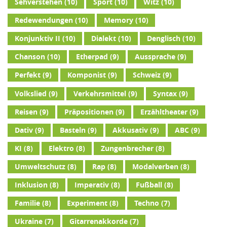
Sehverstehen
(10)
Sport
(10)
Witz
(10)
Redewendungen
(10)
Memory
(10)
Konjunktiv II
(10)
Dialekt
(10)
Denglisch
(10)
Chanson
(10)
Etherpad
(9)
Aussprache
(9)
Perfekt
(9)
Komponist
(9)
Schweiz
(9)
Volkslied
(9)
Verkehrsmittel
(9)
Syntax
(9)
Reisen
(9)
Präpositionen
(9)
Erzähltheater
(9)
Dativ
(9)
Basteln
(9)
Akkusativ
(9)
ABC
(9)
KI
(8)
Elektro
(8)
Zungenbrecher
(8)
Umweltschutz
(8)
Rap
(8)
Modalverben
(8)
Inklusion
(8)
Imperativ
(8)
Fußball
(8)
Familie
(8)
Experiment
(8)
Techno
(7)
Ukraine
(7)
Gitarrenakkorde
(7)