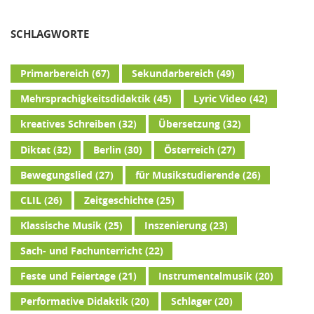
SCHLAGWORTE
Primarbereich
(67)
Sekundarbereich
(49)
Mehrsprachigkeitsdidaktik
(45)
Lyric Video
(42)
kreatives Schreiben
(32)
Übersetzung
(32)
Diktat
(32)
Berlin
(30)
Österreich
(27)
Bewegungslied
(27)
für Musikstudierende
(26)
CLIL
(26)
Zeitgeschichte
(25)
Klassische Musik
(25)
Inszenierung
(23)
Sach- und Fachunterricht
(22)
Feste und Feiertage
(21)
Instrumentalmusik
(20)
Performative Didaktik
(20)
Schlager
(20)