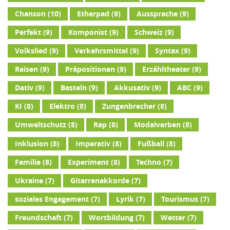
Chanson
(10)
Etherpad
(9)
Aussprache
(9)
Perfekt
(9)
Komponist
(9)
Schweiz
(9)
Volkslied
(9)
Verkehrsmittel
(9)
Syntax
(9)
Reisen
(9)
Präpositionen
(9)
Erzähltheater
(9)
Dativ
(9)
Basteln
(9)
Akkusativ
(9)
ABC
(9)
KI
(8)
Elektro
(8)
Zungenbrecher
(8)
Umweltschutz
(8)
Rap
(8)
Modalverben
(8)
Inklusion
(8)
Imperativ
(8)
Fußball
(8)
Familie
(8)
Experiment
(8)
Techno
(7)
Ukraine
(7)
Gitarrenakkorde
(7)
soziales Engagement
(7)
Lyrik
(7)
Tourismus
(7)
Freundschaft
(7)
Wortbildung
(7)
Wetter
(7)