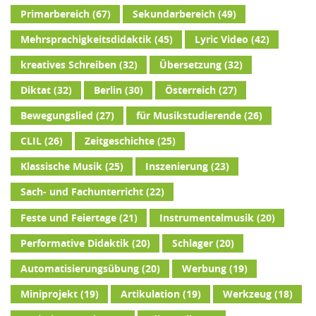
Primarbereich
(67)
Sekundarbereich
(49)
Mehrsprachigkeitsdidaktik
(45)
Lyric Video
(42)
kreatives Schreiben
(32)
Übersetzung
(32)
Diktat
(32)
Berlin
(30)
Österreich
(27)
Bewegungslied
(27)
für Musikstudierende
(26)
CLIL
(26)
Zeitgeschichte
(25)
Klassische Musik
(25)
Inszenierung
(23)
Sach- und Fachunterricht
(22)
Feste und Feiertage
(21)
Instrumentalmusik
(20)
Performative Didaktik
(20)
Schlager
(20)
Automatisierungsübung
(20)
Werbung
(19)
Miniprojekt
(19)
Artikulation
(19)
Werkzeug
(18)