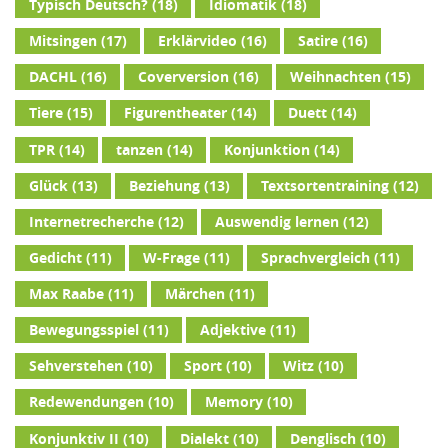
Typisch Deutsch?
(18)
Idiomatik
(18)
Mitsingen
(17)
Erklärvideo
(16)
Satire
(16)
DACHL
(16)
Coverversion
(16)
Weihnachten
(15)
Tiere
(15)
Figurentheater
(14)
Duett
(14)
TPR
(14)
tanzen
(14)
Konjunktion
(14)
Glück
(13)
Beziehung
(13)
Textsortentraining
(12)
Internetrecherche
(12)
Auswendig lernen
(12)
Gedicht
(11)
W-Frage
(11)
Sprachvergleich
(11)
Max Raabe
(11)
Märchen
(11)
Bewegungsspiel
(11)
Adjektive
(11)
Sehverstehen
(10)
Sport
(10)
Witz
(10)
Redewendungen
(10)
Memory
(10)
Konjunktiv II
(10)
Dialekt
(10)
Denglisch
(10)