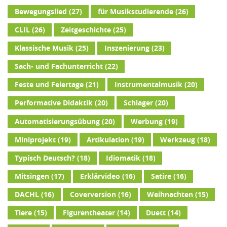
Bewegungslied
(27)
für Musikstudierende
(26)
CLIL
(26)
Zeitgeschichte
(25)
Klassische Musik
(25)
Inszenierung
(23)
Sach- und Fachunterricht
(22)
Feste und Feiertage
(21)
Instrumentalmusik
(20)
Performative Didaktik
(20)
Schlager
(20)
Automatisierungsübung
(20)
Werbung
(19)
Miniprojekt
(19)
Artikulation
(19)
Werkzeug
(18)
Typisch Deutsch?
(18)
Idiomatik
(18)
Mitsingen
(17)
Erklärvideo
(16)
Satire
(16)
DACHL
(16)
Coverversion
(16)
Weihnachten
(15)
Tiere
(15)
Figurentheater
(14)
Duett
(14)