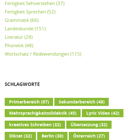
Fertigkeit Sehverstehen
(37)
Fertigkeit Sprechen
(52)
Grammatik
(66)
Landeskunde
(151)
Literatur
(28)
Phonetik
(48)
Wortschatz / Redewendungen
(115)
SCHLAGWORTE
Primarbereich
(67)
Sekundarbereich
(49)
Mehrsprachigkeitsdidaktik
(45)
Lyric Video
(42)
kreatives Schreiben
(32)
Übersetzung
(32)
Diktat
(32)
Berlin
(30)
Österreich
(27)