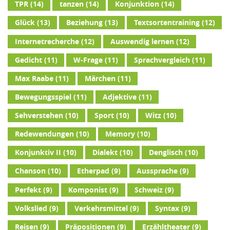
TPR
(14)
tanzen
(14)
Konjunktion
(14)
Glück
(13)
Beziehung
(13)
Textsortentraining
(12)
Internetrecherche
(12)
Auswendig lernen
(12)
Gedicht
(11)
W-Frage
(11)
Sprachvergleich
(11)
Max Raabe
(11)
Märchen
(11)
Bewegungsspiel
(11)
Adjektive
(11)
Sehverstehen
(10)
Sport
(10)
Witz
(10)
Redewendungen
(10)
Memory
(10)
Konjunktiv II
(10)
Dialekt
(10)
Denglisch
(10)
Chanson
(10)
Etherpad
(9)
Aussprache
(9)
Perfekt
(9)
Komponist
(9)
Schweiz
(9)
Volkslied
(9)
Verkehrsmittel
(9)
Syntax
(9)
Reisen
(9)
Präpositionen
(9)
Erzähltheater
(9)