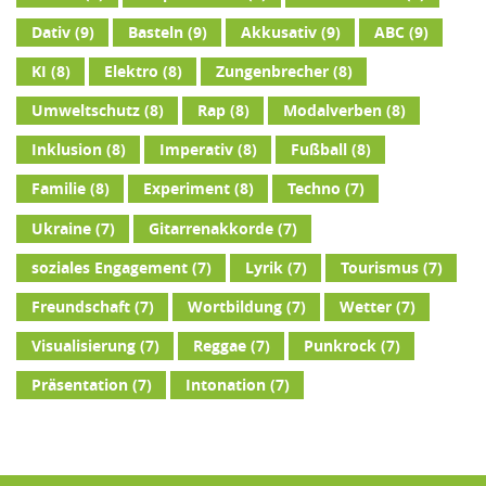
Dativ
(9)
Basteln
(9)
Akkusativ
(9)
ABC
(9)
KI
(8)
Elektro
(8)
Zungenbrecher
(8)
Umweltschutz
(8)
Rap
(8)
Modalverben
(8)
Inklusion
(8)
Imperativ
(8)
Fußball
(8)
Familie
(8)
Experiment
(8)
Techno
(7)
Ukraine
(7)
Gitarrenakkorde
(7)
soziales Engagement
(7)
Lyrik
(7)
Tourismus
(7)
Freundschaft
(7)
Wortbildung
(7)
Wetter
(7)
Visualisierung
(7)
Reggae
(7)
Punkrock
(7)
Präsentation
(7)
Intonation
(7)