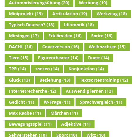
Automatisierungsübung
(20)
Werbung
(19)
Miniprojekt
(19)
Artikulation
(19)
Werkzeug
(18)
Typisch Deutsch?
(18)
Idiomatik
(18)
Mitsingen
(17)
Erklärvideo
(16)
Satire
(16)
DACHL
(16)
Coverversion
(16)
Weihnachten
(15)
Tiere
(15)
Figurentheater
(14)
Duett
(14)
TPR
(14)
tanzen
(14)
Konjunktion
(14)
Glück
(13)
Beziehung
(13)
Textsortentraining
(12)
Internetrecherche
(12)
Auswendig lernen
(12)
Gedicht
(11)
W-Frage
(11)
Sprachvergleich
(11)
Max Raabe
(11)
Märchen
(11)
Bewegungsspiel
(11)
Adjektive
(11)
Sehverstehen
(10)
Sport
(10)
Witz
(10)