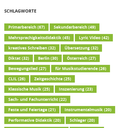
SCHLAGWORTE
Primarbereich
(67)
Sekundarbereich
(49)
Mehrsprachigkeitsdidaktik
(45)
Lyric Video
(42)
kreatives Schreiben
(32)
Übersetzung
(32)
Diktat
(32)
Berlin
(30)
Österreich
(27)
Bewegungslied
(27)
für Musikstudierende
(26)
CLIL
(26)
Zeitgeschichte
(25)
Klassische Musik
(25)
Inszenierung
(23)
Sach- und Fachunterricht
(22)
Feste und Feiertage
(21)
Instrumentalmusik
(20)
Performative Didaktik
(20)
Schlager
(20)