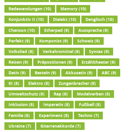
Redewendungen
(10)
Memory
(10)
Konjunktiv II
(10)
Dialekt
(10)
Denglisch
(10)
Chanson
(10)
Etherpad
(9)
Aussprache
(9)
Perfekt
(9)
Komponist
(9)
Schweiz
(9)
Volkslied
(9)
Verkehrsmittel
(9)
Syntax
(9)
Reisen
(9)
Präpositionen
(9)
Erzähltheater
(9)
Dativ
(9)
Basteln
(9)
Akkusativ
(9)
ABC
(9)
KI
(8)
Elektro
(8)
Zungenbrecher
(8)
Umweltschutz
(8)
Rap
(8)
Modalverben
(8)
Inklusion
(8)
Imperativ
(8)
Fußball
(8)
Familie
(8)
Experiment
(8)
Techno
(7)
Ukraine
(7)
Gitarrenakkorde
(7)