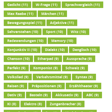
Gedicht
(11)
W-Frage
(11)
Sprachvergleich
(11)
Max Raabe
(11)
Märchen
(11)
Bewegungsspiel
(11)
Adjektive
(11)
Sehverstehen
(10)
Sport
(10)
Witz
(10)
Redewendungen
(10)
Memory
(10)
Konjunktiv II
(10)
Dialekt
(10)
Denglisch
(10)
Chanson
(10)
Etherpad
(9)
Aussprache
(9)
Perfekt
(9)
Komponist
(9)
Schweiz
(9)
Volkslied
(9)
Verkehrsmittel
(9)
Syntax
(9)
Reisen
(9)
Präpositionen
(9)
Erzähltheater
(9)
Dativ
(9)
Basteln
(9)
Akkusativ
(9)
ABC
(9)
KI
(8)
Elektro
(8)
Zungenbrecher
(8)