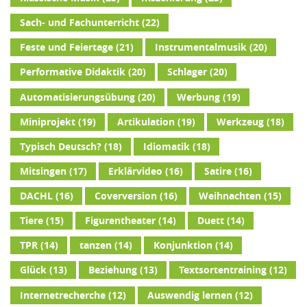
Sach- und Fachunterricht
(22)
Feste und Feiertage
(21)
Instrumentalmusik
(20)
Performative Didaktik
(20)
Schlager
(20)
Automatisierungsübung
(20)
Werbung
(19)
Miniprojekt
(19)
Artikulation
(19)
Werkzeug
(18)
Typisch Deutsch?
(18)
Idiomatik
(18)
Mitsingen
(17)
Erklärvideo
(16)
Satire
(16)
DACHL
(16)
Coverversion
(16)
Weihnachten
(15)
Tiere
(15)
Figurentheater
(14)
Duett
(14)
TPR
(14)
tanzen
(14)
Konjunktion
(14)
Glück
(13)
Beziehung
(13)
Textsortentraining
(12)
Internetrecherche
(12)
Auswendig lernen
(12)