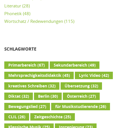
Literatur
(28)
Phonetik
(48)
Wortschatz / Redewendungen
(115)
SCHLAGWORTE
Primarbereich
(67)
Sekundarbereich
(49)
Mehrsprachigkeitsdidaktik
(45)
Lyric Video
(42)
kreatives Schreiben
(32)
Übersetzung
(32)
Diktat
(32)
Berlin
(30)
Österreich
(27)
Bewegungslied
(27)
für Musikstudierende
(26)
CLIL
(26)
Zeitgeschichte
(25)
Klassische Musik
(25)
Inszenierung
(23)