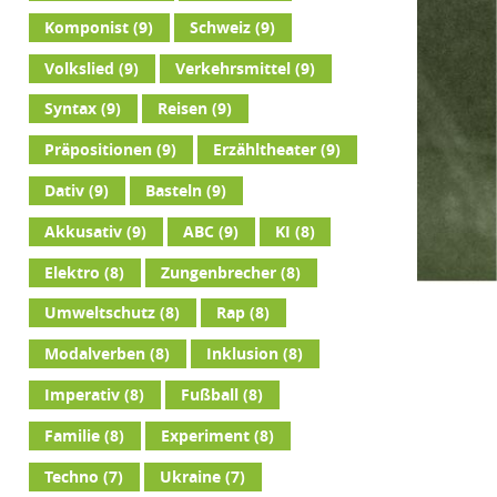
Komponist
(9)
Schweiz
(9)
Volkslied
(9)
Verkehrsmittel
(9)
Syntax
(9)
Reisen
(9)
Präpositionen
(9)
Erzähltheater
(9)
Dativ
(9)
Basteln
(9)
Akkusativ
(9)
ABC
(9)
KI
(8)
Elektro
(8)
Zungenbrecher
(8)
Umweltschutz
(8)
Rap
(8)
Modalverben
(8)
Inklusion
(8)
Imperativ
(8)
Fußball
(8)
Familie
(8)
Experiment
(8)
Techno
(7)
Ukraine
(7)