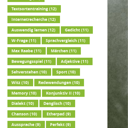
Textsortentraining
(12)
Internetrecherche
(12)
Auswendig lernen
(12)
Gedicht
(11)
W-Frage
(11)
Sprachvergleich
(11)
Max Raabe
(11)
Märchen
(11)
Bewegungsspiel
(11)
Adjektive
(11)
Sehverstehen
(10)
Sport
(10)
Witz
(10)
Redewendungen
(10)
Memory
(10)
Konjunktiv II
(10)
Dialekt
(10)
Denglisch
(10)
Chanson
(10)
Etherpad
(9)
Aussprache
(9)
Perfekt
(9)