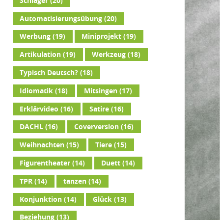
Schlager
(20)
Automatisierungsübung
(20)
Werbung
(19)
Miniprojekt
(19)
Artikulation
(19)
Werkzeug
(18)
Typisch Deutsch?
(18)
Idiomatik
(18)
Mitsingen
(17)
Erklärvideo
(16)
Satire
(16)
DACHL
(16)
Coverversion
(16)
Weihnachten
(15)
Tiere
(15)
Figurentheater
(14)
Duett
(14)
TPR
(14)
tanzen
(14)
Konjunktion
(14)
Glück
(13)
Beziehung
(13)