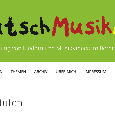
rung von Liedern und Musikvideos im Bere
EN
THEMEN
ARCHIV
ÜBER MICH
IMPRESSUM
tufen