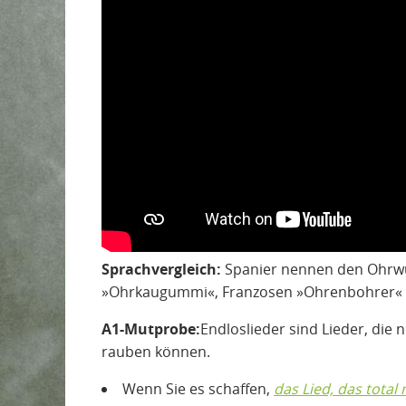
Sprachvergleich:
Spanier nennen den Ohrwur
»Ohrkaugummi«, Franzosen »Ohrenbohrer« –
A1-Mutprobe:
Endloslieder sind Lieder, die
rauben können.
Wenn Sie es schaffen,
das Lied, das total n