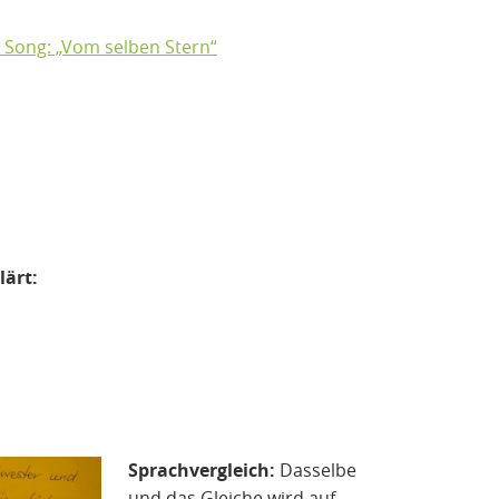
 Song: „Vom selben Stern“
lärt:
Sprachvergleich:
Dasselbe
und das Gleiche wird auf