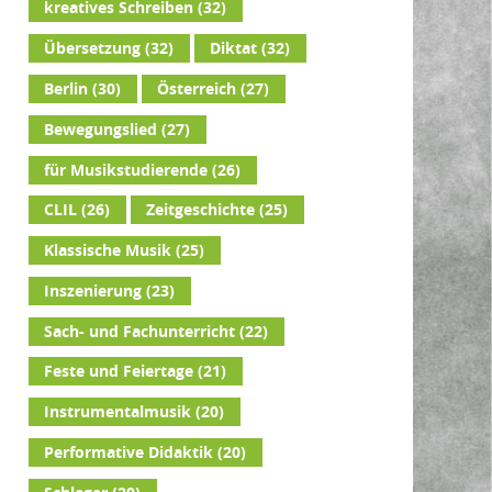
kreatives Schreiben
(32)
Übersetzung
(32)
Diktat
(32)
Berlin
(30)
Österreich
(27)
Bewegungslied
(27)
für Musikstudierende
(26)
CLIL
(26)
Zeitgeschichte
(25)
Klassische Musik
(25)
Inszenierung
(23)
Sach- und Fachunterricht
(22)
Feste und Feiertage
(21)
Instrumentalmusik
(20)
Performative Didaktik
(20)