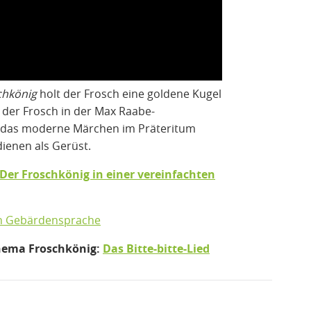
chkönig
holt der Frosch eine goldene Kugel
 der Frosch in der Max Raabe-
n das moderne Märchen im Präteritum
dienen als Gerüst.
Der Froschkönig in einer vereinfachten
in Gebärdensprache
hema Froschkönig:
Das Bitte-bitte-Lied