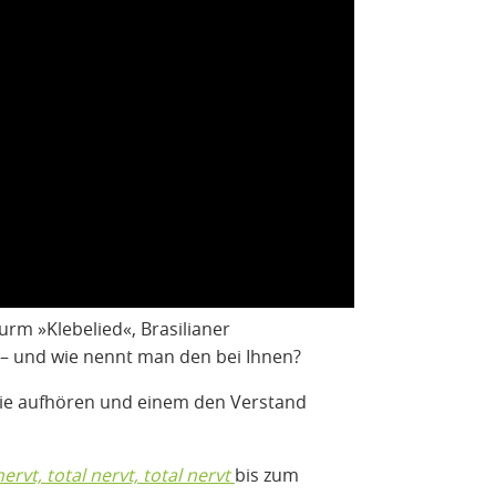
m »Klebelied«, Brasilianer
 und wie nennt man den bei Ihnen?
 nie aufhören und einem den Verstand
ervt, total nervt, total nervt
bis zum