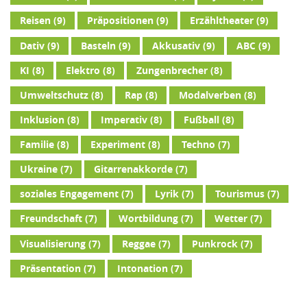
Reisen
(9)
Präpositionen
(9)
Erzähltheater
(9)
Dativ
(9)
Basteln
(9)
Akkusativ
(9)
ABC
(9)
KI
(8)
Elektro
(8)
Zungenbrecher
(8)
Umweltschutz
(8)
Rap
(8)
Modalverben
(8)
Inklusion
(8)
Imperativ
(8)
Fußball
(8)
Familie
(8)
Experiment
(8)
Techno
(7)
Ukraine
(7)
Gitarrenakkorde
(7)
soziales Engagement
(7)
Lyrik
(7)
Tourismus
(7)
Freundschaft
(7)
Wortbildung
(7)
Wetter
(7)
Visualisierung
(7)
Reggae
(7)
Punkrock
(7)
Präsentation
(7)
Intonation
(7)