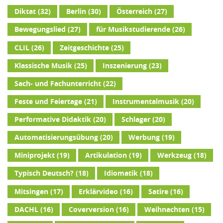
Diktat
(32)
Berlin
(30)
Österreich
(27)
Bewegungslied
(27)
für Musikstudierende
(26)
CLIL
(26)
Zeitgeschichte
(25)
Klassische Musik
(25)
Inszenierung
(23)
Sach- und Fachunterricht
(22)
Feste und Feiertage
(21)
Instrumentalmusik
(20)
Performative Didaktik
(20)
Schlager
(20)
Automatisierungsübung
(20)
Werbung
(19)
Miniprojekt
(19)
Artikulation
(19)
Werkzeug
(18)
Typisch Deutsch?
(18)
Idiomatik
(18)
Mitsingen
(17)
Erklärvideo
(16)
Satire
(16)
DACHL
(16)
Coverversion
(16)
Weihnachten
(15)