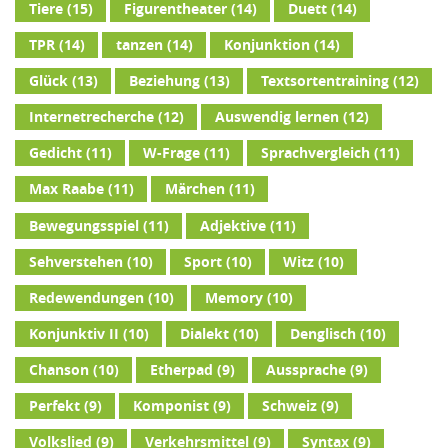
Tiere
(15)
Figurentheater
(14)
Duett
(14)
TPR
(14)
tanzen
(14)
Konjunktion
(14)
Glück
(13)
Beziehung
(13)
Textsortentraining
(12)
Internetrecherche
(12)
Auswendig lernen
(12)
Gedicht
(11)
W-Frage
(11)
Sprachvergleich
(11)
Max Raabe
(11)
Märchen
(11)
Bewegungsspiel
(11)
Adjektive
(11)
Sehverstehen
(10)
Sport
(10)
Witz
(10)
Redewendungen
(10)
Memory
(10)
Konjunktiv II
(10)
Dialekt
(10)
Denglisch
(10)
Chanson
(10)
Etherpad
(9)
Aussprache
(9)
Perfekt
(9)
Komponist
(9)
Schweiz
(9)
Volkslied
(9)
Verkehrsmittel
(9)
Syntax
(9)