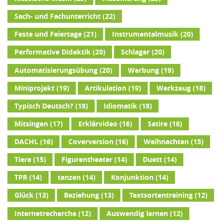
Sach- und Fachunterricht
(22)
Feste und Feiertage
(21)
Instrumentalmusik
(20)
Performative Didaktik
(20)
Schlager
(20)
Automatisierungsübung
(20)
Werbung
(19)
Miniprojekt
(19)
Artikulation
(19)
Werkzeug
(18)
Typisch Deutsch?
(18)
Idiomatik
(18)
Mitsingen
(17)
Erklärvideo
(16)
Satire
(16)
DACHL
(16)
Coverversion
(16)
Weihnachten
(15)
Tiere
(15)
Figurentheater
(14)
Duett
(14)
TPR
(14)
tanzen
(14)
Konjunktion
(14)
Glück
(13)
Beziehung
(13)
Textsortentraining
(12)
Internetrecherche
(12)
Auswendig lernen
(12)