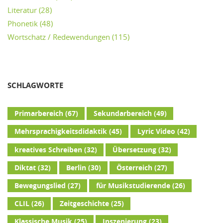
Literatur
(28)
Phonetik
(48)
Wortschatz / Redewendungen
(115)
SCHLAGWORTE
Primarbereich
(67)
Sekundarbereich
(49)
Mehrsprachigkeitsdidaktik
(45)
Lyric Video
(42)
kreatives Schreiben
(32)
Übersetzung
(32)
Diktat
(32)
Berlin
(30)
Österreich
(27)
Bewegungslied
(27)
für Musikstudierende
(26)
CLIL
(26)
Zeitgeschichte
(25)
Klassische Musik
(25)
Inszenierung
(23)