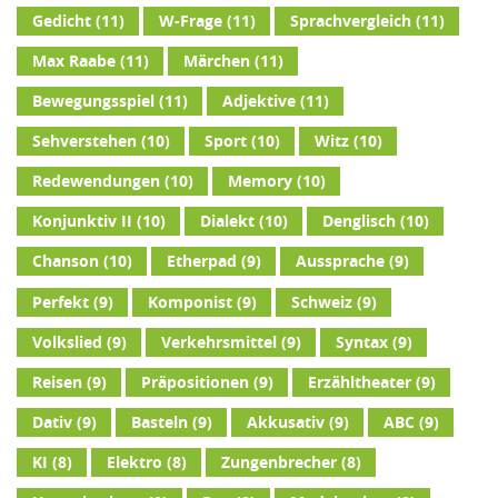
Gedicht
(11)
W-Frage
(11)
Sprachvergleich
(11)
Max Raabe
(11)
Märchen
(11)
Bewegungsspiel
(11)
Adjektive
(11)
Sehverstehen
(10)
Sport
(10)
Witz
(10)
Redewendungen
(10)
Memory
(10)
Konjunktiv II
(10)
Dialekt
(10)
Denglisch
(10)
Chanson
(10)
Etherpad
(9)
Aussprache
(9)
Perfekt
(9)
Komponist
(9)
Schweiz
(9)
Volkslied
(9)
Verkehrsmittel
(9)
Syntax
(9)
Reisen
(9)
Präpositionen
(9)
Erzähltheater
(9)
Dativ
(9)
Basteln
(9)
Akkusativ
(9)
ABC
(9)
KI
(8)
Elektro
(8)
Zungenbrecher
(8)