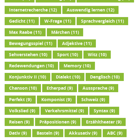
Internetrecherche
(12)
Auswendig lernen
(12)
Gedicht
(11)
W-Frage
(11)
Sprachvergleich
(11)
Max Raabe
(11)
Märchen
(11)
Bewegungsspiel
(11)
Adjektive
(11)
Sehverstehen
(10)
Sport
(10)
Witz
(10)
Redewendungen
(10)
Memory
(10)
Konjunktiv II
(10)
Dialekt
(10)
Denglisch
(10)
Chanson
(10)
Etherpad
(9)
Aussprache
(9)
Perfekt
(9)
Komponist
(9)
Schweiz
(9)
Volkslied
(9)
Verkehrsmittel
(9)
Syntax
(9)
Reisen
(9)
Präpositionen
(9)
Erzähltheater
(9)
Dativ
(9)
Basteln
(9)
Akkusativ
(9)
ABC
(9)