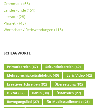
Grammatik
(66)
Landeskunde
(151)
Literatur
(28)
Phonetik
(48)
Wortschatz / Redewendungen
(115)
SCHLAGWORTE
Primarbereich
(67)
Sekundarbereich
(49)
Mehrsprachigkeitsdidaktik
(45)
Lyric Video
(42)
kreatives Schreiben
(32)
Übersetzung
(32)
Diktat
(32)
Berlin
(30)
Österreich
(27)
Bewegungslied
(27)
für Musikstudierende
(26)