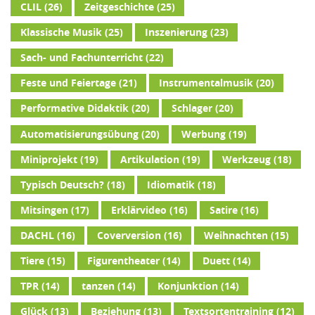
CLIL
(26)
Zeitgeschichte
(25)
Klassische Musik
(25)
Inszenierung
(23)
Sach- und Fachunterricht
(22)
Feste und Feiertage
(21)
Instrumentalmusik
(20)
Performative Didaktik
(20)
Schlager
(20)
Automatisierungsübung
(20)
Werbung
(19)
Miniprojekt
(19)
Artikulation
(19)
Werkzeug
(18)
Typisch Deutsch?
(18)
Idiomatik
(18)
Mitsingen
(17)
Erklärvideo
(16)
Satire
(16)
DACHL
(16)
Coverversion
(16)
Weihnachten
(15)
Tiere
(15)
Figurentheater
(14)
Duett
(14)
TPR
(14)
tanzen
(14)
Konjunktion
(14)
Glück
(13)
Beziehung
(13)
Textsortentraining
(12)