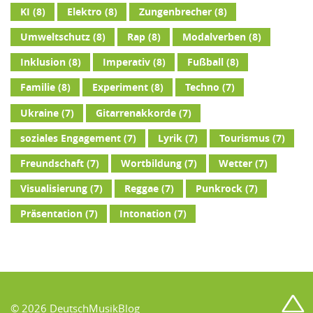
KI
(8)
Elektro
(8)
Zungenbrecher
(8)
Umweltschutz
(8)
Rap
(8)
Modalverben
(8)
Inklusion
(8)
Imperativ
(8)
Fußball
(8)
Familie
(8)
Experiment
(8)
Techno
(7)
Ukraine
(7)
Gitarrenakkorde
(7)
soziales Engagement
(7)
Lyrik
(7)
Tourismus
(7)
Freundschaft
(7)
Wortbildung
(7)
Wetter
(7)
Visualisierung
(7)
Reggae
(7)
Punkrock
(7)
Präsentation
(7)
Intonation
(7)
© 2026 DeutschMusikBlog