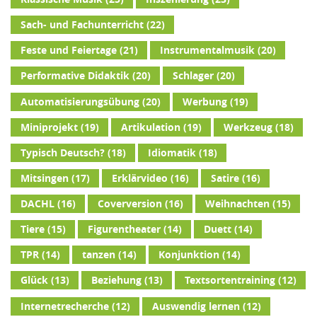
Sach- und Fachunterricht
(22)
Feste und Feiertage
(21)
Instrumentalmusik
(20)
Performative Didaktik
(20)
Schlager
(20)
Automatisierungsübung
(20)
Werbung
(19)
Miniprojekt
(19)
Artikulation
(19)
Werkzeug
(18)
Typisch Deutsch?
(18)
Idiomatik
(18)
Mitsingen
(17)
Erklärvideo
(16)
Satire
(16)
DACHL
(16)
Coverversion
(16)
Weihnachten
(15)
Tiere
(15)
Figurentheater
(14)
Duett
(14)
TPR
(14)
tanzen
(14)
Konjunktion
(14)
Glück
(13)
Beziehung
(13)
Textsortentraining
(12)
Internetrecherche
(12)
Auswendig lernen
(12)