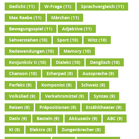
Gedicht
(11)
W-Frage
(11)
Sprachvergleich
(11)
Max Raabe
(11)
Märchen
(11)
Bewegungsspiel
(11)
Adjektive
(11)
Sehverstehen
(10)
Sport
(10)
Witz
(10)
Redewendungen
(10)
Memory
(10)
Konjunktiv II
(10)
Dialekt
(10)
Denglisch
(10)
Chanson
(10)
Etherpad
(9)
Aussprache
(9)
Perfekt
(9)
Komponist
(9)
Schweiz
(9)
Volkslied
(9)
Verkehrsmittel
(9)
Syntax
(9)
Reisen
(9)
Präpositionen
(9)
Erzähltheater
(9)
Dativ
(9)
Basteln
(9)
Akkusativ
(9)
ABC
(9)
KI
(8)
Elektro
(8)
Zungenbrecher
(8)