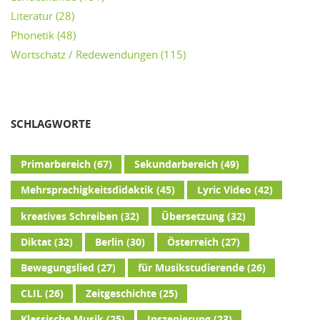
Literatur
(28)
Phonetik
(48)
Wortschatz / Redewendungen
(115)
SCHLAGWORTE
Primarbereich
(67)
Sekundarbereich
(49)
Mehrsprachigkeitsdidaktik
(45)
Lyric Video
(42)
kreatives Schreiben
(32)
Übersetzung
(32)
Diktat
(32)
Berlin
(30)
Österreich
(27)
Bewegungslied
(27)
für Musikstudierende
(26)
CLIL
(26)
Zeitgeschichte
(25)
Klassische Musik
(25)
Inszenierung
(23)