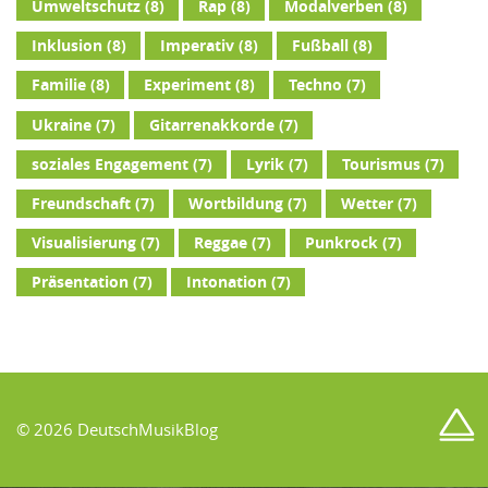
Umweltschutz
(8)
Rap
(8)
Modalverben
(8)
Inklusion
(8)
Imperativ
(8)
Fußball
(8)
Familie
(8)
Experiment
(8)
Techno
(7)
Ukraine
(7)
Gitarrenakkorde
(7)
soziales Engagement
(7)
Lyrik
(7)
Tourismus
(7)
Freundschaft
(7)
Wortbildung
(7)
Wetter
(7)
Visualisierung
(7)
Reggae
(7)
Punkrock
(7)
Präsentation
(7)
Intonation
(7)
© 2026 DeutschMusikBlog