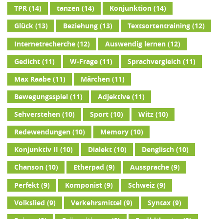
TPR
(14)
tanzen
(14)
Konjunktion
(14)
Glück
(13)
Beziehung
(13)
Textsortentraining
(12)
Internetrecherche
(12)
Auswendig lernen
(12)
Gedicht
(11)
W-Frage
(11)
Sprachvergleich
(11)
Max Raabe
(11)
Märchen
(11)
Bewegungsspiel
(11)
Adjektive
(11)
Sehverstehen
(10)
Sport
(10)
Witz
(10)
Redewendungen
(10)
Memory
(10)
Konjunktiv II
(10)
Dialekt
(10)
Denglisch
(10)
Chanson
(10)
Etherpad
(9)
Aussprache
(9)
Perfekt
(9)
Komponist
(9)
Schweiz
(9)
Volkslied
(9)
Verkehrsmittel
(9)
Syntax
(9)