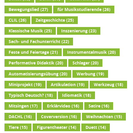
Bewegungslied
(27)
für Musikstudierende
(26)
CLIL
(26)
Zeitgeschichte
(25)
Klassische Musik
(25)
Inszenierung
(23)
Sach- und Fachunterricht
(22)
Feste und Feiertage
(21)
Instrumentalmusik
(20)
Performative Didaktik
(20)
Schlager
(20)
Automatisierungsübung
(20)
Werbung
(19)
Miniprojekt
(19)
Artikulation
(19)
Werkzeug
(18)
Typisch Deutsch?
(18)
Idiomatik
(18)
Mitsingen
(17)
Erklärvideo
(16)
Satire
(16)
DACHL
(16)
Coverversion
(16)
Weihnachten
(15)
Tiere
(15)
Figurentheater
(14)
Duett
(14)