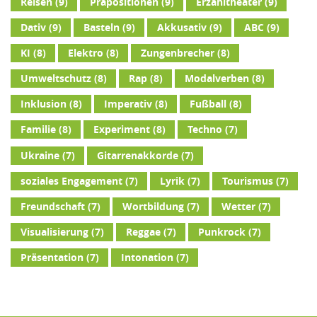
Reisen
(9)
Präpositionen
(9)
Erzähltheater
(9)
Dativ
(9)
Basteln
(9)
Akkusativ
(9)
ABC
(9)
KI
(8)
Elektro
(8)
Zungenbrecher
(8)
Umweltschutz
(8)
Rap
(8)
Modalverben
(8)
Inklusion
(8)
Imperativ
(8)
Fußball
(8)
Familie
(8)
Experiment
(8)
Techno
(7)
Ukraine
(7)
Gitarrenakkorde
(7)
soziales Engagement
(7)
Lyrik
(7)
Tourismus
(7)
Freundschaft
(7)
Wortbildung
(7)
Wetter
(7)
Visualisierung
(7)
Reggae
(7)
Punkrock
(7)
Präsentation
(7)
Intonation
(7)