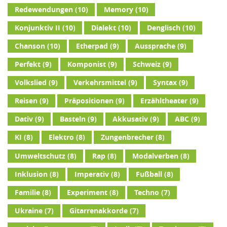
Redewendungen
(10)
Memory
(10)
Konjunktiv II
(10)
Dialekt
(10)
Denglisch
(10)
Chanson
(10)
Etherpad
(9)
Aussprache
(9)
Perfekt
(9)
Komponist
(9)
Schweiz
(9)
Volkslied
(9)
Verkehrsmittel
(9)
Syntax
(9)
Reisen
(9)
Präpositionen
(9)
Erzähltheater
(9)
Dativ
(9)
Basteln
(9)
Akkusativ
(9)
ABC
(9)
KI
(8)
Elektro
(8)
Zungenbrecher
(8)
Umweltschutz
(8)
Rap
(8)
Modalverben
(8)
Inklusion
(8)
Imperativ
(8)
Fußball
(8)
Familie
(8)
Experiment
(8)
Techno
(7)
Ukraine
(7)
Gitarrenakkorde
(7)