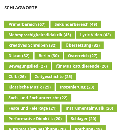
SCHLAGWORTE
Primarbereich
(67)
Sekundarbereich
(49)
Mehrsprachigkeitsdidaktik
(45)
Lyric Video
(42)
kreatives Schreiben
(32)
Übersetzung
(32)
Diktat
(32)
Berlin
(30)
Österreich
(27)
Bewegungslied
(27)
für Musikstudierende
(26)
CLIL
(26)
Zeitgeschichte
(25)
Klassische Musik
(25)
Inszenierung
(23)
Sach- und Fachunterricht
(22)
Feste und Feiertage
(21)
Instrumentalmusik
(20)
Performative Didaktik
(20)
Schlager
(20)
Automatisierungsübung
(20)
Werbung
(19)