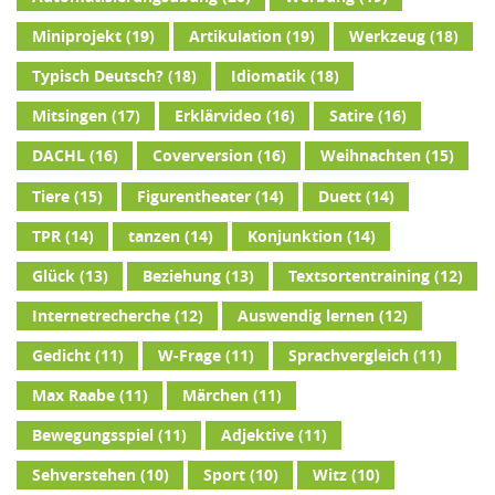
Miniprojekt
(19)
Artikulation
(19)
Werkzeug
(18)
Typisch Deutsch?
(18)
Idiomatik
(18)
Mitsingen
(17)
Erklärvideo
(16)
Satire
(16)
DACHL
(16)
Coverversion
(16)
Weihnachten
(15)
Tiere
(15)
Figurentheater
(14)
Duett
(14)
TPR
(14)
tanzen
(14)
Konjunktion
(14)
Glück
(13)
Beziehung
(13)
Textsortentraining
(12)
Internetrecherche
(12)
Auswendig lernen
(12)
Gedicht
(11)
W-Frage
(11)
Sprachvergleich
(11)
Max Raabe
(11)
Märchen
(11)
Bewegungsspiel
(11)
Adjektive
(11)
Sehverstehen
(10)
Sport
(10)
Witz
(10)