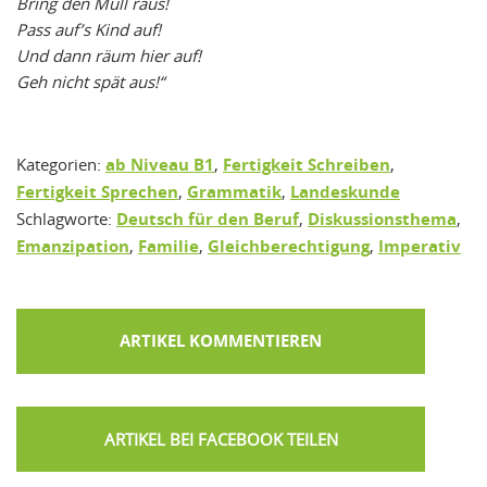
Bring den Müll raus!
Pass auf’s Kind auf!
Und dann räum hier auf!
Geh nicht spät aus!“
Kategorien:
ab Niveau B1
,
Fertigkeit Schreiben
,
Fertigkeit Sprechen
,
Grammatik
,
Landeskunde
Schlagworte:
Deutsch für den Beruf
,
Diskussionsthema
,
Emanzipation
,
Familie
,
Gleichberechtigung
,
Imperativ
ARTIKEL KOMMENTIEREN